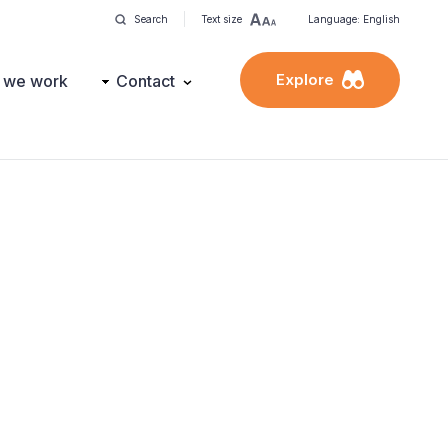
Search
Text size
Language: English
Explore
 we work
Contact