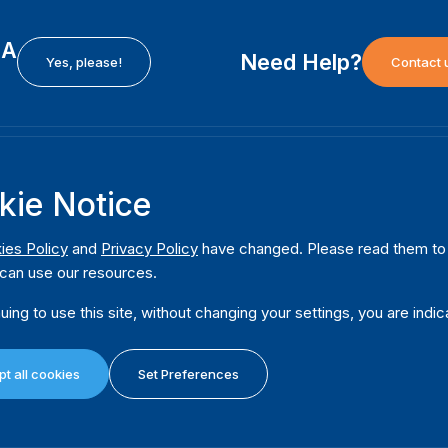
EA
Need Help?
Yes, please!
Contact 
H
International Institute for Democracy and Electoral
F
kie Notice
Assistance (International IDEA)
Ab
m
Postal Address:
W
ies Policy
and
Privacy Policy
have changed. Please read them to u
Strömsborgsbron 1
can use our resources.
W
SE-103 34 Stockholm
Pu
Sweden
uing to use this site, without changing your settings, you are indic
Phone
+46 8 698 37 00
Da
t all cookies
Set Preferences