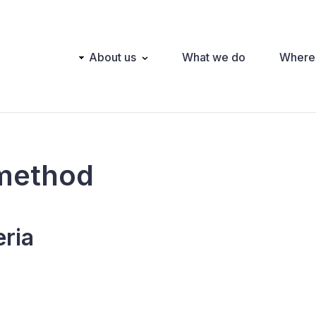
Main
About us
What we do
Where
navigation
method
eria