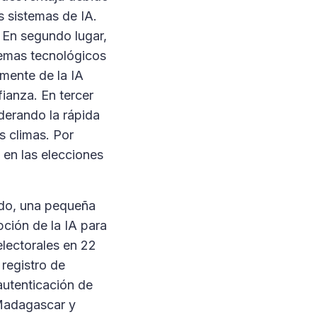
s sistemas de IA.
 En segundo lugar,
stemas tecnológicos
lmente de la IA
fianza. En tercer
iderando la rápida
s climas. Por
A en las elecciones
ando, una pequeña
ción de la IA para
electorales en 22
 registro de
autenticación de
 Madagascar y