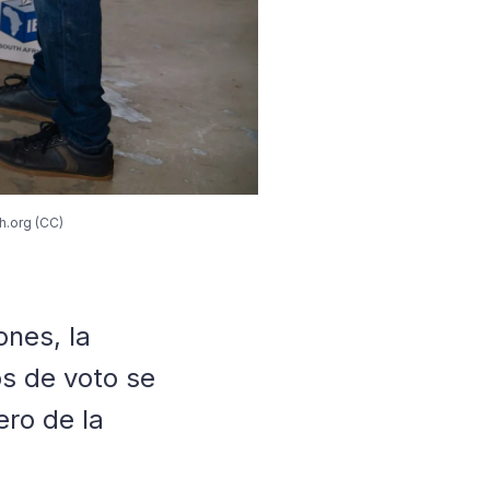
h.org (CC)
ones, la
os de voto se
ero de la