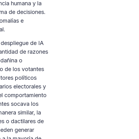
encia humana y la
toma de decisiones.
omalías e
al.
l despliegue de IA
cantidad de razones
 dañina o
 de los votantes
tores políticos
rios electorales y
 el comportamiento
ntes socava los
anera similar, la
es o dactilares de
pueden generar
 a la mayoría de