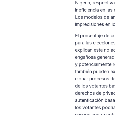
Nigeria, respectiv
ineficiencia en las
Los modelos de an
imprecisiones en lo
El porcentaje de c
para las eleccione
explican esta no a
engañosa generada
y potencialmente r
también pueden exp
clonar procesos de
de los votantes ba
derechos de privaci
autenticación basad
los votantes podrí
sesgos contra vota