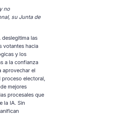
y no
onal, su Junta de
 deslegitima las
s votantes hacia
gicas y los
s a la confianza
a aprovechar el
l proceso electoral,
 de mejores
cias procesales que
 la IA. Sin
anifican