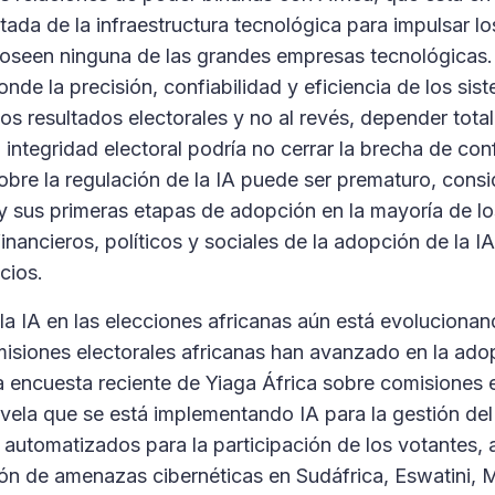
tada de la infraestructura tecnológica para impulsar lo
poseen ninguna de las grandes empresas tecnológicas.
nde la precisión, confiabilidad y eficiencia de los si
os resultados electorales y no al revés, depender tota
 integridad electoral podría no cerrar la brecha de con
sobre la regulación de la IA puede ser prematuro, cons
 y sus primeras etapas de adopción en la mayoría de lo
financieros, políticos y sociales de la adopción de la I
cios.
e la IA en las elecciones africanas aún está evolucion
misiones electorales africanas han avanzado en la adop
a encuesta reciente de Yiaga África sobre comisiones 
evela que se está implementando IA para la gestión del
 automatizados para la participación de los votantes, 
ión de amenazas cibernéticas en Sudáfrica, Eswatini,