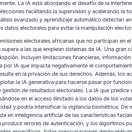
amente. La IA está abordando el desafío de la interfer
 elecciones facilitando la supervisión y acelerando la 
álisis avanzado y aprendizaje automático detectan an
s datos electorales para evitar la manipulación elector
omisiones electorales africanas que no participan en e
s supera a las que emplean sistemas de IA. Una gran 
dopción. Incluyen limitaciones financieras, información
 por IA que impacta negativamente el comportamiento
esulta en la privación de sus derechos. Además, los ac
lotar la IA generativa para hacerse pasar por funciona
 gestión de resultados electorales. La IA que predice
sándose en el acceso ilimitado a los datos de los vota
dad y podría intensificar la vigilancia biométrica. De m
a en inteligencia artificial de las características facial
a producir errores de autenticación, y los algoritmos 
ntes específicos. Estas preocupaciones desincentivan