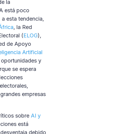
de la
IA está poco
 a esta tendencia,
África
, la Red
lectoral (
ELOG
),
Red de Apoyo
ligencia Artificial
s oportunidades y
orque se espera
elecciones
electorales,
, grandes empresas
ríticos sobre
AI y
cciones está
n desventaja debido