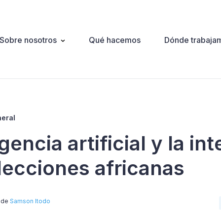
Sobre nosotros
Qué hacemos
Dónde trabaja
ation
neral
igencia artificial y la in
elecciones africanas
e de
Samson Itodo