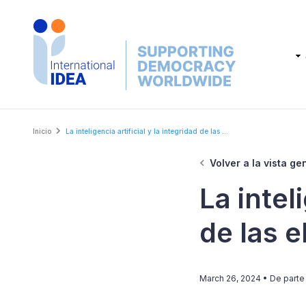
Skip
to
main
Main
content
navig
Breadcrumb
Inicio
La inteligencia artificial y la integridad de las ...
Volver a la vista ge
La intel
de las 
March 26, 2024
• De part