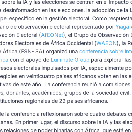
 sobre la IA y las elecciones se centran en el impacto 
a desinformación en las elecciones, la adopción de la 
pel específico en la gestión electoral. Como respuesta
cano de observación electoral representado por
Yiaga 
ación Electoral (
AfEONet
), el Grupo de Observación E
ores Electorales de África Occidental (
WAEON
), la 
de África (ESN- SA) organizó una
conferencia sobre Inte
rica
con el apoyo de
Luminate Group
para explorar la
cesos electorales impulsados por IA, especialmente p
egibles en veinticuatro países africanos voten en las 
ativas de este año. La conferencia reunió a comisiones 
es, donantes, académicos, grupos de la sociedad civil
tituciones regionales de 22 países africanos.
de la conferencia reflexionaron sobre cuatro debates c
anas. En primer lugar, el discurso sobre la IA y las ele
s relaciones de poder binarias con África, que está e