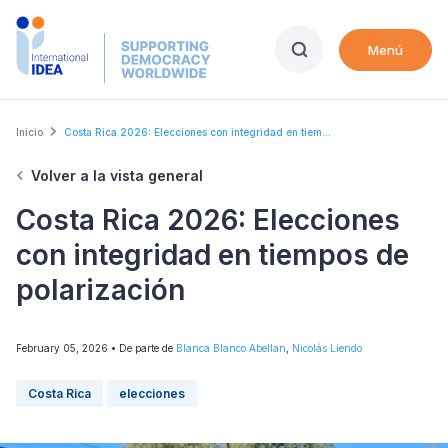
Skip
to
Menú
main
content
Breadcrumb
Inicio
Costa Rica 2026: Elecciones con integridad en tiem...
Volver a la vista general
Costa Rica 2026: Elecciones
con integridad en tiempos de
polarización
February 05, 2026
• De parte de
Blanca Blanco Abellan
,
Nicolás Liendo
Costa Rica
elecciones