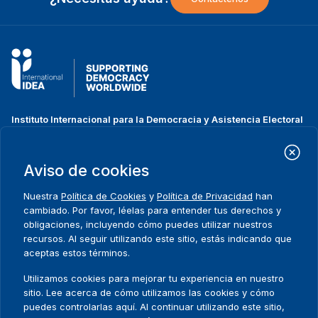
Instituto Internacional para la Democracia y Asistencia Electoral
(IDEA Internacional)
Dirección:
Strömsborgsbron 1
Aviso de cookies
SE-103 34 Estocolmo
Suecia
Nuestra
Política de Cookies
y
Política de Privacidad
han
Teléfono
+46 8 698 37 00
cambiado. Por favor, léelas para entender tus derechos y
obligaciones, incluyendo cómo puedes utilizar nuestros
recursos. Al seguir utilizando este sitio, estás indicando que
Inicio
Projectos
Footer
aceptas estos términos.
Sobre nosotros
Iniciativas
menu
Qué hacemos
Noticias y eventos
Utilizamos cookies para mejorar tu experiencia en nuestro
Dónde trabajamos
Prensa
sitio. Lee acerca de cómo utilizamos las cookies y cómo
Publicaciones
Contact
puedes controlarlas aquí. Al continuar utilizando este sitio,