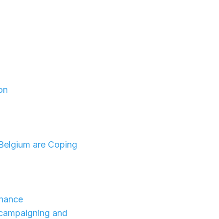
on
 Belgium are Coping
inance
l campaigning and