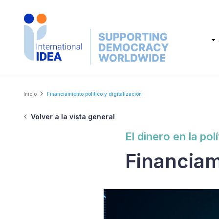
Skip
to
main
Main
content
navig
Breadcrumb
Inicio
Financiamiento político y digitalización
Volver a la vista general
El dinero en la polí
Financiami