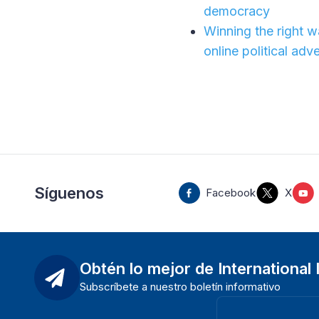
democracy
Winning the right w
online political adv
Síguenos
Facebook
X
Obtén lo mejor de International
Subscríbete a nuestro boletín informativo