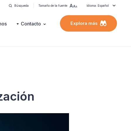
Búsqueda
Tamaño de la fuente
Idioma: Español
Explora más
mos
Contacto
ización