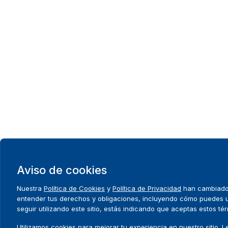
Aviso de cookies
Nuestra
Política de Cookies
y
Política de Privacidad
han cambiado. 
entender tus derechos y obligaciones, incluyendo cómo puedes uti
seguir utilizando este sitio, estás indicando que aceptas estos té
Utilizamos cookies para mejorar tu experiencia en nuestro sitio. 