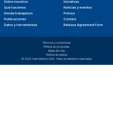
Sobre nosotros
Iniciativas
menu
Qué hacemos
Noticias y eventos
Dónde trabajamos
Prensa
Publicaciones
Contact
Datos y herramientas
Release Agreement Form
Términos y condiciones
Política de privacidad
Mapa del sitio
Política de cookies
© 2026 International IDEA. Todos los derechos reservados