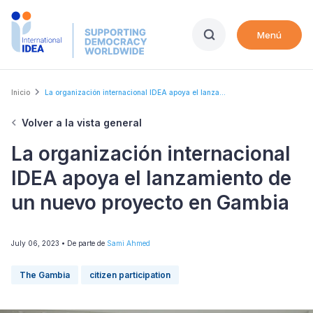
Skip
to
Menú
main
content
Breadcrumb
Inicio
La organización internacional IDEA apoya el lanza...
Volver a la vista general
La organización internacional
IDEA apoya el lanzamiento de
un nuevo proyecto en Gambia
July 06, 2023
• De parte de
Sami Ahmed
The Gambia
citizen participation