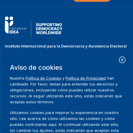
Instituto Internacional para la Democracia y Asistencia Electoral
(IDEA Internacional)
Dirección:
Strömsborgsbron 1
Aviso de cookies
SE-103 34 Estocolmo
Suecia
Nuestra
Política de Cookies
y
Política de Privacidad
han
Teléfono
+46 8 698 37 00
cambiado. Por favor, léelas para entender tus derechos y
obligaciones, incluyendo cómo puedes utilizar nuestros
recursos. Al seguir utilizando este sitio, estás indicando que
Inicio
Projectos
Footer
aceptas estos términos.
Sobre nosotros
Iniciativas
menu
Qué hacemos
Noticias y eventos
Utilizamos cookies para mejorar tu experiencia en nuestro
Dónde trabajamos
Prensa
sitio. Lee acerca de cómo utilizamos las cookies y cómo
Publicaciones
Contact
puedes controlarlas aquí. Al continuar utilizando este sitio,
sin cambiar tus ajustes, estás indicando que aceptas esta
Datos y herramientas
Release Agreement Form