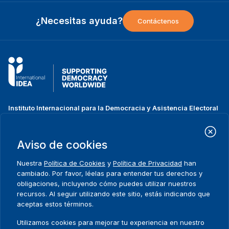
¿Necesitas ayuda?
Contáctenos
Instituto Internacional para la Democracia y Asistencia Electoral
(IDEA Internacional)
Dirección:
Strömsborgsbron 1
Aviso de cookies
SE-103 34 Estocolmo
Suecia
Nuestra
Política de Cookies
y
Política de Privacidad
han
Teléfono
+46 8 698 37 00
cambiado. Por favor, léelas para entender tus derechos y
obligaciones, incluyendo cómo puedes utilizar nuestros
recursos. Al seguir utilizando este sitio, estás indicando que
Inicio
Projectos
Footer
aceptas estos términos.
Sobre nosotros
Iniciativas
menu
Qué hacemos
Noticias y eventos
Utilizamos cookies para mejorar tu experiencia en nuestro