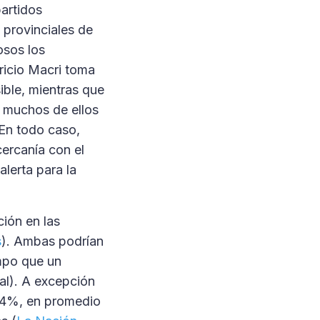
partidos
s provinciales de
osos los
uricio Macri toma
ible, mientras que
- muchos de ellos
 En todo caso,
cercanía con el
lerta para la
ción en las
s
). Ambas podrían
empo que un
al). A excepción
 84%, en promedio