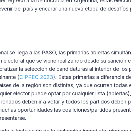
el regreso a la democracia en Argentina, estas elecci
evenir del país y encarar una nueva etapa de desafíos p
nal se llega a las PASO, las primarias abiertas simultá
 electoral que se viene realizando desde su sanción 
ratizar la selección de candidaturas al interior de los 
einante (
CIPPEC 2023
). Estas primarias a diferencia d
países de la región son distintas, ya que ocurren todas
quier elector puede optar por cualquier lista (abiertas)
onados deben ir a votar y todos los partidos deben p
 muchas oportunidades las coaliciones/partidos presenta
resentarse.
de la instalación de la reelección inmediata, ninguno d