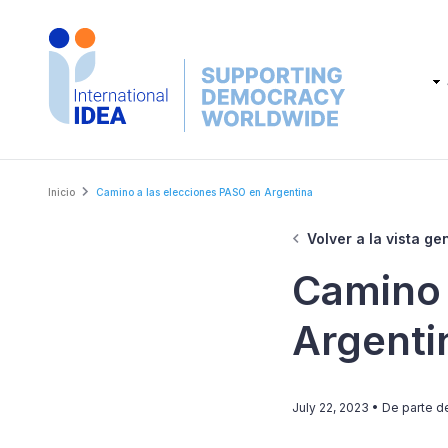
Skip
to
main
Main
content
navig
Breadcrumb
Inicio
Camino a las elecciones PASO en Argentina
Volver a la vista ge
Camino 
Argenti
July 22, 2023
• De parte 