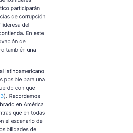
tico participarán
ncias de corrupción
“lideresa del
contienda. En este
novación de
ero también una
ral latinoamericano
es posible para una
cuerdo con que
23
). Recordemos
lebrado en América
ntras que en todas
on el escenario de
osibilidades de