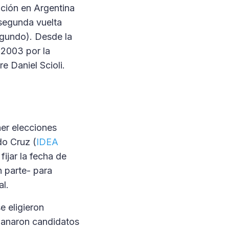
ación en Argentina
 segunda vuelta
egundo). Desde la
e 2003 por la
e Daniel Scioli.
ner elecciones
do Cruz (
IDEA
fijar la fecha de
n parte- para
al.
e eligieron
 ganaron candidatos