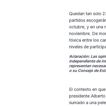
Quedan tan solo 23 
partidos escogerán
octubre, y en una 
noviembre. De mome
tóxica entre los ca
niveles de partici
Aclaración
: Las opi
independiente de in
representan necesar
o su Consejo de Es
El contexto en que 
presidente Alberto
sumado a una pelea