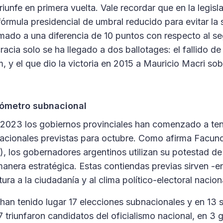
iunfe en primera vuelta. Vale recordar que en la legisl
órmula presidencial de umbral reducido para evitar la
ado a una diferencia de 10 puntos con respecto al s
acia solo se ha llegado a dos ballotages: el fallido d
 y el que dio la victoria en 2015 a Mauricio Macri sobr
mómetro subnacional
l 2023 los gobiernos provinciales han comenzado a te
acionales previstas para octubre. Como afirma Facun
), los gobernadores argentinos utilizan su potestad de 
manera estratégica. Estas contiendas previas sirven -e
ura a la ciudadanía y al clima político-electoral nacion
an tenido lugar 17 elecciones subnacionales y en 13 s
 triunfaron candidatos del oficialismo nacional, en 3