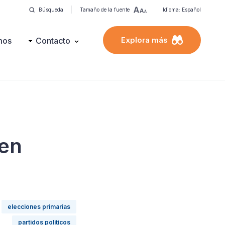
Búsqueda
Tamaño de la fuente
Idioma: Español
Explora más
mos
Contacto
 en
elecciones primarias
partidos politicos