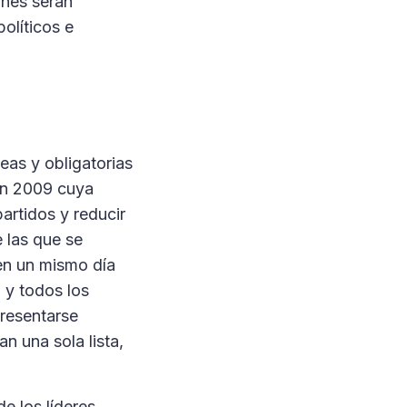
ones serán
olíticos e
neas y obligatorias
en 2009 cuya
partidos y reducir
e las que se
 en un mismo día
, y todos los
resentarse
n una sola lista,
e los líderes