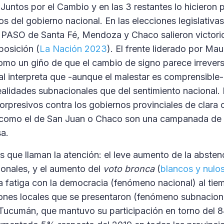
Juntos por el Cambio y en las 3 restantes lo hicieron 
os del gobierno nacional. En las elecciones legislativa
s PASO de Santa Fé, Mendoza y Chaco salieron victori
posición (
La Nación 2023
). El frente liderado por Ma
omo un giño de que el cambio de signo parece irrevers
al interpreta que -aunque el malestar es comprensible
ealidades subnacionales que del sentimiento nacional.
orpresivos contra los gobiernos provinciales de clara 
 como el de San Juan o Chaco son una campanada de a
a.
 que llaman la atención: el leve aumento de la absten
onales, y el aumento del
voto bronca
(
blancos y nulo
a fatiga con la democracia (fenómeno nacional) al ti
iones locales que se presentaron (fenómeno subnacion
 Tucumán, que mantuvo su participación en torno del