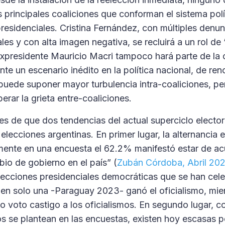
s principales coaliciones que conforman el sistema polí
presidenciales. Cristina Fernández, con múltiples denu
les y con alta imagen negativa, se recluirá a un rol de 
expresidente Mauricio Macri tampoco hará parte de la 
nte un escenario inédito en la política nacional, de re
 puede suponer mayor turbulencia intra-coaliciones, p
rar la grieta entre-coaliciones.
des de que dos tendencias del actual superciclo electo
 elecciones argentinas. En primer lugar, la alternancia 
mente en una encuesta el 62.2% manifestó estar de a
bio de gobierno en el país” (
Zubán Córdoba, Abril 20
lecciones presidenciales democráticas que se han ce
en solo una -Paraguay 2023- ganó el oficialismo, mie
o voto castigo a los oficialismos. En segundo lugar, c
s se plantean en las encuestas, existen hoy escasas p