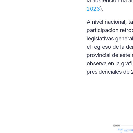
la abstención ha a
2023
).
A nivel nacional, t
participación retr
legislativas gener
el regreso de la d
provincial de este
observa en la gráf
presidenciales de 