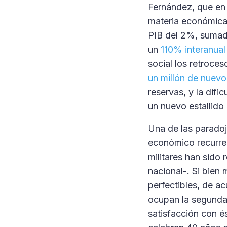
Fernández, que en 
materia económica
PIB del 2%, sumado
un
110% interanual
social los retroce
un millón de nuev
reservas, y la dif
un nuevo estallido
Una de las paradoj
económico recurren
militares han sido
nacional-. Si bien 
perfectibles, de a
ocupan la segunda
satisfacción con 