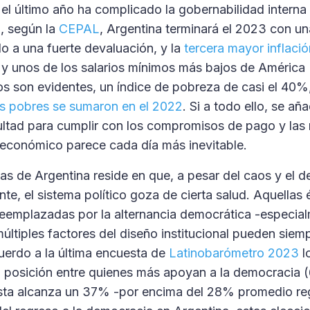
el último año ha complicado la gobernabilidad interna 
, según la
CEPAL
, Argentina terminará el 2023 con un
 a una fuerte devaluación, y la
tercera mayor inflació
y unos de los salarios mínimos más bajos de América 
sos son evidentes, un índice de pobreza de casi el 40%,
os pobres se sumaron en el 2022
. Si a todo ello, se aña
icultad para cumplir con los compromisos de pago y las
 económico parece cada día más inevitable.
as de Argentina reside en que, a pesar del caos y el de
te, el sistema político goza de cierta salud. Aquellas
 reemplazadas por la alternancia democrática -especial
múltiples factores del diseño institucional pueden siem
cuerdo a la última encuesta de
Latinobarómetro 2023
l
 posición entre quienes más apoyan a la democracia 
ésta alcanza un 37% -por encima del 28% promedio re