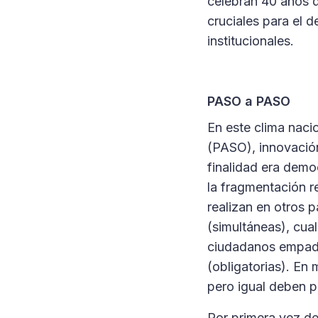
celebran 40 años d
cruciales para el d
institucionales.
PASO a PASO
En este clima nacio
(PASO), innovación
finalidad era democ
la fragmentación r
realizan en otros 
(simultáneas), cual
ciudadanos empadr
(obligatorias). En
pero igual deben p
Por primera vez des