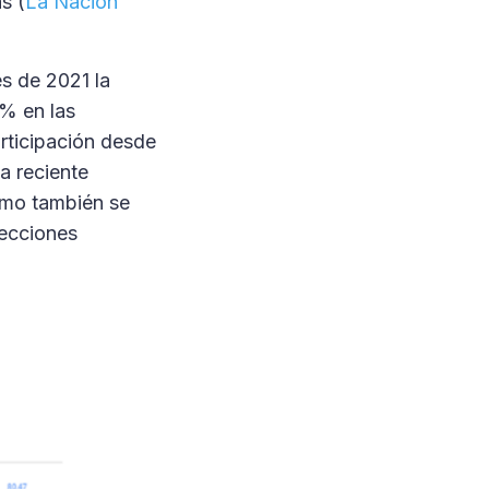
s (
La Nación
es de 2021 la
9% en las
articipación desde
a reciente
como también se
lecciones