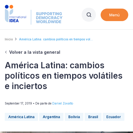
Skip
to
Menú
main
content
Breadcrumb
Inicio
América Latina: cambios políticos en tiempos vol...
Volver a la vista general
América Latina: cambios
políticos en tiempos volátiles
e inciertos
September 17, 2019
• De parte de
Daniel Zovatto
América Latina
Argentina
Bolivia
Brasil
Ecuador