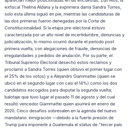
aparecían mejor posicionadas en las encuestas: Zuri Ríos, la
exfiscal Thelma Aldana y la exprimera dama Sandra Torres,
solo esta última siguió en pie, mientras las candidaturas de
las dos primeras fueron denegadas por la Corte de
Constitucionalidad. Si la etapa pre-electoral estuvo
caracterizada por un alto nivel de incertidumbre, denuncias y
judicialización, lo mismo ocurrió durante el período post
primera vuelta, con alegaciones de fraude, denuncias de
irregularidades y pedidos de anulación. Por su parte, el
Tribunal Supremo Electoral desechó estos reclamos y
proclamó a Sandra Torres (quien obtuvo el primer lugar con
el 25% de los votos) y a Alejandro Giammattei (quien se
ubicó en el segundo lugar con casi el 14%) como los dos
candidatos escogidos para disputar la segunda vuelta;
balotaje que tuvo lugar el pasado 11 de agosto y del cual
resultó vencedor Giammattei quien asumirá en enero de
2020. Cinco desafíos sobresalen en la agenda del nuevo
mandatario: inmigración —debido a la fuerte presión de
Trump para imponerle a Guatemala el status de “tercer país