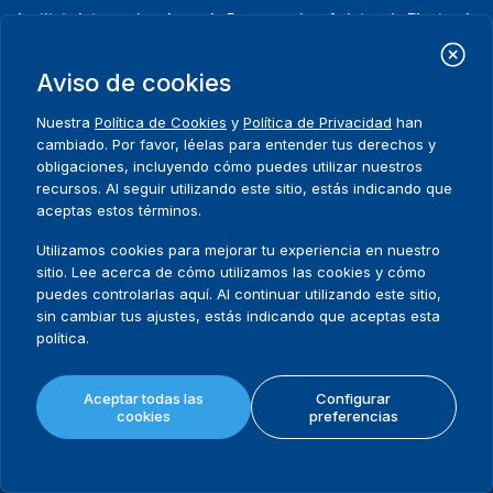
Instituto Internacional para la Democracia y Asistencia Electoral
(IDEA Internacional)
Dirección:
Aviso de cookies
Strömsborgsbron 1
SE-103 34 Estocolmo
Nuestra
Política de Cookies
y
Política de Privacidad
han
Suecia
cambiado. Por favor, léelas para entender tus derechos y
Teléfono
+46 8 698 37 00
obligaciones, incluyendo cómo puedes utilizar nuestros
recursos. Al seguir utilizando este sitio, estás indicando que
Inicio
Projectos
Footer
aceptas estos términos.
Sobre nosotros
Iniciativas
menu
Utilizamos cookies para mejorar tu experiencia en nuestro
Qué hacemos
Noticias y eventos
sitio. Lee acerca de cómo utilizamos las cookies y cómo
Dónde trabajamos
Prensa
puedes controlarlas aquí. Al continuar utilizando este sitio,
Publicaciones
Contact
sin cambiar tus ajustes, estás indicando que aceptas esta
Datos y herramientas
Release Agreement Form
política.
Aceptar todas las
Configurar
Términos y condiciones
cookies
preferencias
Política de privacidad
Mapa del sitio
Política de cookies
© 2026 International IDEA. Todos los derechos reservados