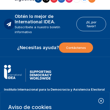
Obtén lo mejor de
International IDEA.
¡Sí, por
favor!
Subscríbete a nuestro boletín
informativo
¿Necesitas ayuda?
Contáctenos
Instituto Internacional para la Democracia y Asistencia Electoral
(IDEA Internacional)
Dirección:
Strömsborgsbron 1
Aviso de cookies
SE-103 34 Estocolmo