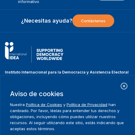
informativo
¿Necesitas ayuda?
Contáctenos
Instituto Internacional para la Democracia y Asistencia Electoral
(IDEA Internacional)
Dirección:
Strömsborgsbron 1
Aviso de cookies
SE-103 34 Estocolmo
Suecia
Nuestra
Política de Cookies
y
Política de Privacidad
han
Teléfono
+46 8 698 37 00
cambiado. Por favor, léelas para entender tus derechos y
obligaciones, incluyendo cómo puedes utilizar nuestros
recursos. Al seguir utilizando este sitio, estás indicando que
Inicio
Projectos
Footer
aceptas estos términos.
Sobre nosotros
Iniciativas
menu