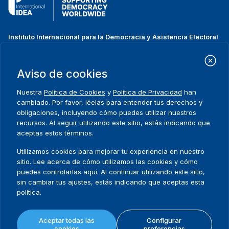
Instituto Internacional para la Democracia y Asistencia Electoral
(IDEA Internacional)
Dirección:
Strömsborgsbron 1
Aviso de cookies
SE-103 34 Estocolmo
Suecia
Nuestra
Política de Cookies
y
Política de Privacidad
han
Teléfono
+46 8 698 37 00
cambiado. Por favor, léelas para entender tus derechos y
obligaciones, incluyendo cómo puedes utilizar nuestros
recursos. Al seguir utilizando este sitio, estás indicando que
Inicio
Projectos
Footer
aceptas estos términos.
Sobre nosotros
Iniciativas
menu
Qué hacemos
Noticias y eventos
Utilizamos cookies para mejorar tu experiencia en nuestro
Dónde trabajamos
Prensa
sitio. Lee acerca de cómo utilizamos las cookies y cómo
Publicaciones
Contact
puedes controlarlas aquí. Al continuar utilizando este sitio,
sin cambiar tus ajustes, estás indicando que aceptas esta
Datos y herramientas
Release Agreement Form
política.
Términos y condiciones
Aceptar todas las
Configurar
Política de privacidad
cookies
preferencias