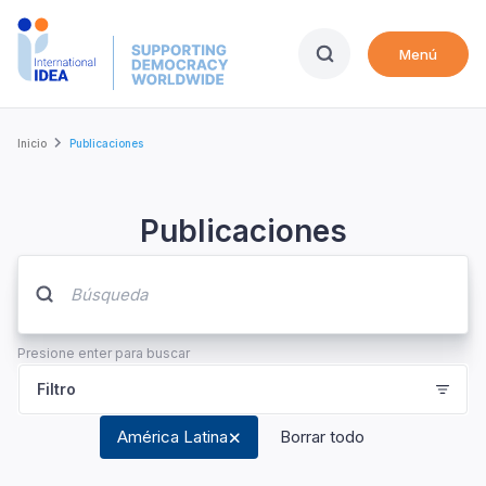
Skip
to
Menú
main
content
Breadcrumb
Inicio
Publicaciones
Publicaciones
Presione enter para buscar
Filtro
América Latina
Borrar todo