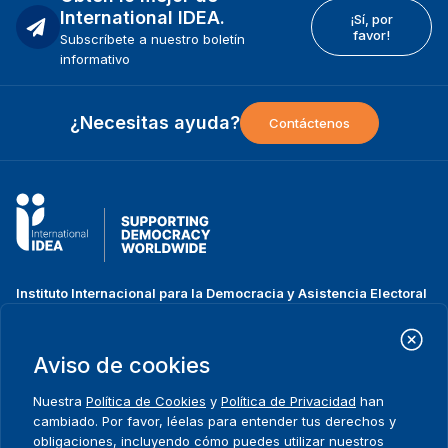
International IDEA.
¡Sí, por
favor!
Subscríbete a nuestro boletín
informativo
¿Necesitas ayuda?
Contáctenos
Instituto Internacional para la Democracia y Asistencia Electoral
(IDEA Internacional)
Dirección:
Strömsborgsbron 1
Aviso de cookies
SE-103 34 Estocolmo
Suecia
Nuestra
Política de Cookies
y
Política de Privacidad
han
Teléfono
+46 8 698 37 00
cambiado. Por favor, léelas para entender tus derechos y
obligaciones, incluyendo cómo puedes utilizar nuestros