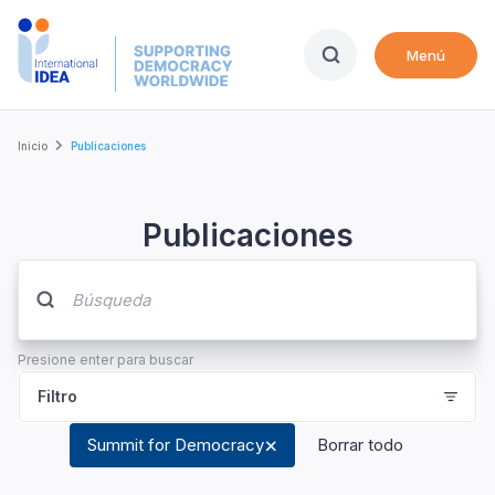
Skip
to
Menú
main
content
Breadcrumb
Inicio
Publicaciones
Publicaciones
Presione enter para buscar
Filtro
Summit for Democracy
Borrar todo