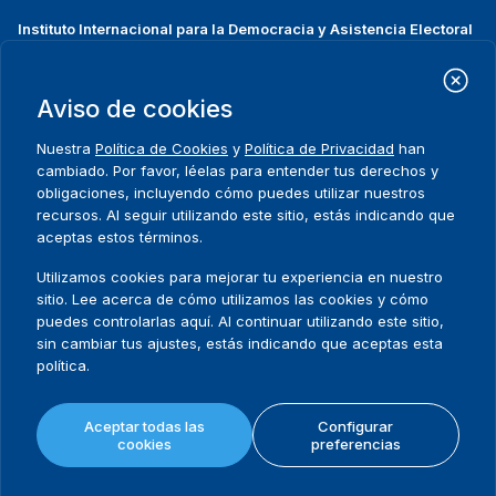
Instituto Internacional para la Democracia y Asistencia Electoral
(IDEA Internacional)
Dirección:
Strömsborgsbron 1
Aviso de cookies
SE-103 34 Estocolmo
Suecia
Nuestra
Política de Cookies
y
Política de Privacidad
han
Teléfono
+46 8 698 37 00
cambiado. Por favor, léelas para entender tus derechos y
obligaciones, incluyendo cómo puedes utilizar nuestros
recursos. Al seguir utilizando este sitio, estás indicando que
Inicio
Projectos
Footer
aceptas estos términos.
Sobre nosotros
Iniciativas
menu
Qué hacemos
Noticias y eventos
Utilizamos cookies para mejorar tu experiencia en nuestro
Dónde trabajamos
Prensa
sitio. Lee acerca de cómo utilizamos las cookies y cómo
Publicaciones
Contact
puedes controlarlas aquí. Al continuar utilizando este sitio,
sin cambiar tus ajustes, estás indicando que aceptas esta
Datos y herramientas
Release Agreement Form
política.
Términos y condiciones
Aceptar todas las
Configurar
Política de privacidad
cookies
preferencias
Mapa del sitio
Política de cookies
© 2026 International IDEA. Todos los derechos reservados