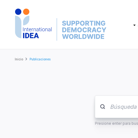
Skip
to
main
Main
content
navig
Breadcrumb
Inicio
Publicaciones
Presione enter para bu