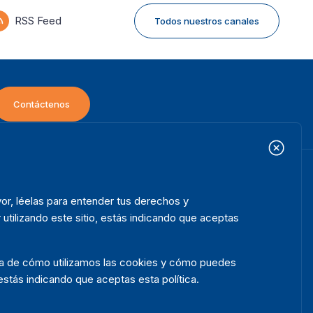
RSS Feed
Todos nuestros canales
Contáctenos
icio
Projectos
ooter
or, léelas para entender tus derechos y
bre nosotros
Iniciativas
enu
 utilizando este sitio, estás indicando que aceptas
ué hacemos
Noticias y eventos
ónde trabajamos
Prensa
rca de cómo utilizamos las cookies y cómo puedes
blicaciones
Contact
, estás indicando que aceptas esta política.
tos y herramientas
Release Agreement Form