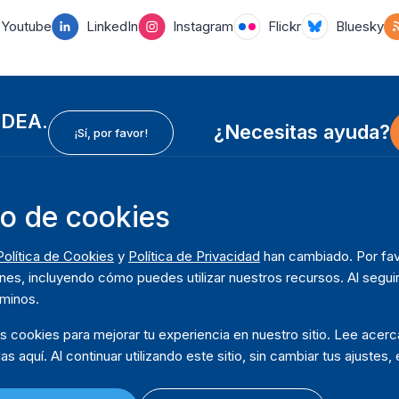
Youtube
LinkedIn
Instagram
Flickr
Bluesky
 IDEA.
¿Necesitas ayuda?
¡Sí, por favor!
so de cookies
In
Instituto Internacional para la Democracia y Asistencia
F
Política de Cookies
y
Política de Privacidad
han cambiado. Por fav
Electoral (IDEA Internacional)
So
m
nes, incluyendo cómo puedes utilizar nuestros recursos. Al seguir
Dirección:
Q
rminos.
Strömsborgsbron 1
D
SE-103 34 Estocolmo
os cookies para mejorar tu experiencia en nuestro sitio. Lee ace
Pu
Suecia
las aquí. Al continuar utilizando este sitio, sin cambiar tus ajustes
Teléfono
+46 8 698 37 00
Da