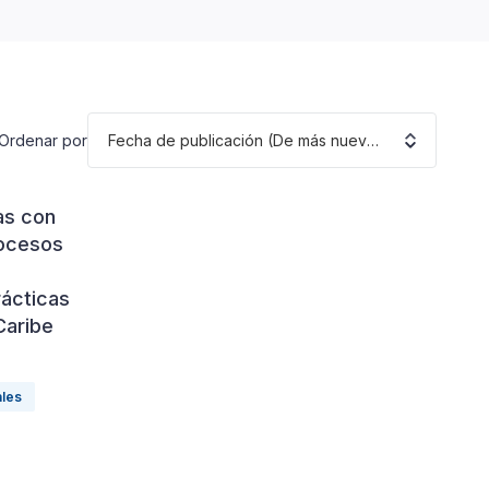
Fecha de publicación (De más nuevo a más antiguo)
Ordenar por
as con
rocesos
ácticas
Caribe
ales