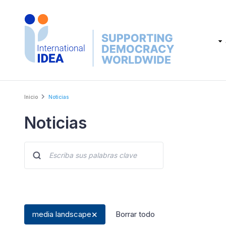
Skip
to
main
Main
content
navig
Breadcrumb
Inicio
Noticias
Noticias
media landscape
Borrar todo