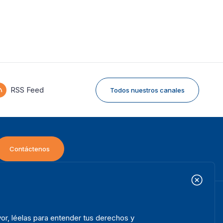
RSS Feed
Todos nuestros canales
Contáctenos
icio
Projectos
ooter
or, léelas para entender tus derechos y