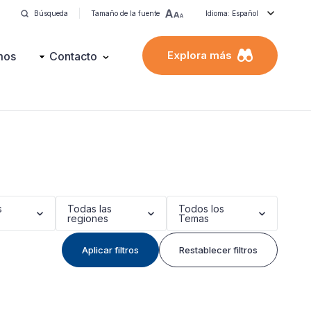
Búsqueda
Tamaño de la fuente
Idioma: Español
Explora más
mos
Contacto
s
Todas las
Todos los
regiones
Temas
Aplicar filtros
Restablecer filtros