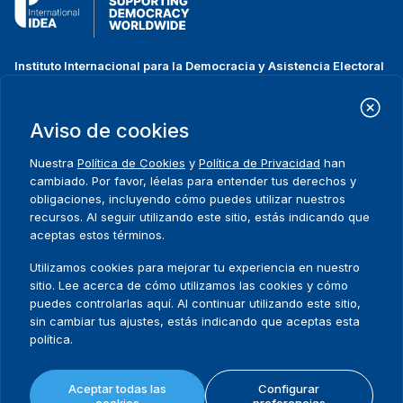
Instituto Internacional para la Democracia y Asistencia Electoral
(IDEA Internacional)
Dirección:
Strömsborgsbron 1
Aviso de cookies
SE-103 34 Estocolmo
Suecia
Nuestra
Política de Cookies
y
Política de Privacidad
han
Teléfono
+46 8 698 37 00
cambiado. Por favor, léelas para entender tus derechos y
obligaciones, incluyendo cómo puedes utilizar nuestros
recursos. Al seguir utilizando este sitio, estás indicando que
Inicio
Projectos
Footer
aceptas estos términos.
Sobre nosotros
Iniciativas
menu
Qué hacemos
Noticias y eventos
Utilizamos cookies para mejorar tu experiencia en nuestro
Dónde trabajamos
Prensa
sitio. Lee acerca de cómo utilizamos las cookies y cómo
Publicaciones
Contact
puedes controlarlas aquí. Al continuar utilizando este sitio,
sin cambiar tus ajustes, estás indicando que aceptas esta
Datos y herramientas
Release Agreement Form
política.
Términos y condiciones
Aceptar todas las
Configurar
Política de privacidad