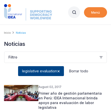
Skip
to
Menú
main
content
Breadcrumb
Inicio
Noticias
Noticias
Filtro
legislative evaluation
Borrar todo
August 02, 2017
Primer año de gestión parlamentaria
en Perú: IDEA Internacional brinda
apoyo para evaluación de labor
legislativa