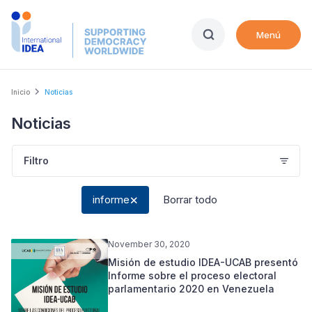
Skip
to
Menú
main
content
Breadcrumb
Inicio
Noticias
Noticias
Filtro
informe
Borrar todo
November 30, 2020
Misión de estudio IDEA-UCAB presentó
Informe sobre el proceso electoral
parlamentario 2020 en Venezuela