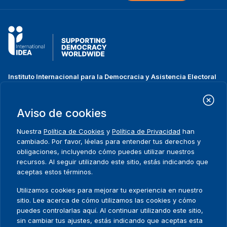
Instituto Internacional para la Democracia y Asistencia Electoral
(IDEA Internacional)
Dirección:
Strömsborgsbron 1
Aviso de cookies
SE-103 34 Estocolmo
Suecia
Nuestra
Política de Cookies
y
Política de Privacidad
han
Teléfono
+46 8 698 37 00
cambiado. Por favor, léelas para entender tus derechos y
obligaciones, incluyendo cómo puedes utilizar nuestros
recursos. Al seguir utilizando este sitio, estás indicando que
Inicio
Projectos
Footer
aceptas estos términos.
Sobre nosotros
Iniciativas
menu
Qué hacemos
Noticias y eventos
Utilizamos cookies para mejorar tu experiencia en nuestro
Dónde trabajamos
Prensa
sitio. Lee acerca de cómo utilizamos las cookies y cómo
Publicaciones
Contact
puedes controlarlas aquí. Al continuar utilizando este sitio,
sin cambiar tus ajustes, estás indicando que aceptas esta
Datos y herramientas
Release Agreement Form