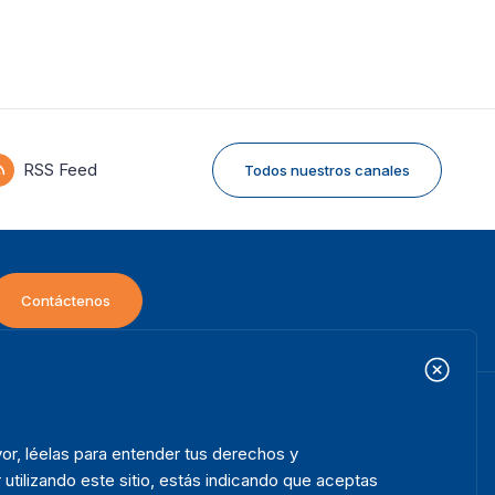
RSS Feed
Todos nuestros canales
Contáctenos
icio
Projectos
ooter
or, léelas para entender tus derechos y
bre nosotros
Iniciativas
enu
 utilizando este sitio, estás indicando que aceptas