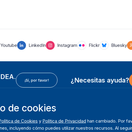
Youtube
LinkedIn
Instagram
Flickr
Bluesky
 IDEA.
¿Necesitas ayuda?
¡Sí, por favor!
so de cookies
In
Instituto Internacional para la Democracia y Asistencia
F
Política de Cookies
y
Política de Privacidad
han cambiado. Por fav
Electoral (IDEA Internacional)
So
m
nes, incluyendo cómo puedes utilizar nuestros recursos. Al seguir
Dirección: