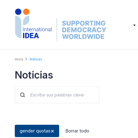
Skip
to
main
Main
content
navig
Breadcrumb
Inicio
Noticias
Noticias
gender quotas
Borrar todo