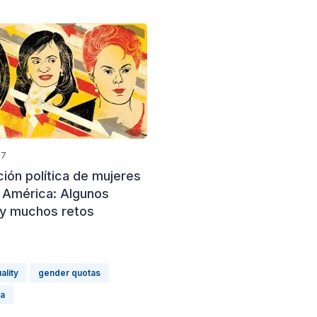
17
ción política de mujeres
o América: Algunos
y muchos retos
ality
gender quotas
ca