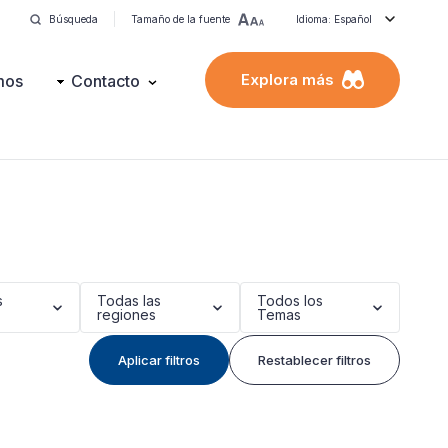
Búsqueda
Tamaño de la fuente
Idioma: Español
Explora más
mos
Contacto
s
Todas las
Todos los
regiones
Temas
Aplicar filtros
Restablecer filtros