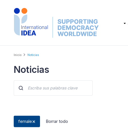
Skip
to
main
Main
content
navig
Breadcrumb
Inicio
Noticias
Noticias
female
Borrar todo