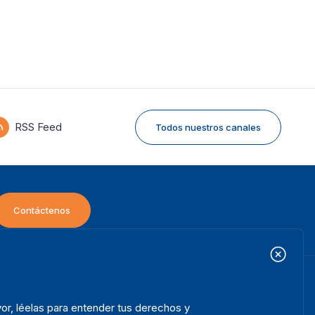
RSS Feed
Todos nuestros canales
Contáctenos
icio
Projectos
ooter
or, léelas para entender tus derechos y