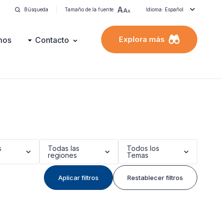
Búsqueda
Tamaño de la fuente
Idioma: Español
Explora más
mos
Contacto
s
Todas las
Todos los
regiones
Temas
Aplicar filtros
Restablecer filtros