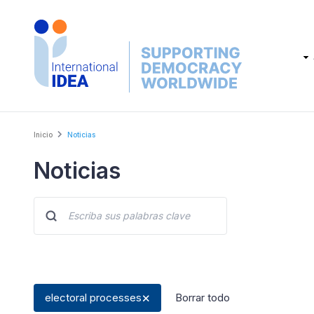
Skip
to
main
Main
content
navig
Breadcrumb
Inicio
Noticias
Noticias
electoral processes
Borrar todo