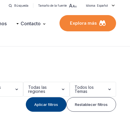
Búsqueda
Tamaño de la fuente
Idioma: Español
Explora más
mos
Contacto
s
Todas las
Todos los
regiones
Temas
Aplicar filtros
Restablecer filtros