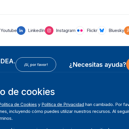
Youtube
LinkedIn
Instagram
Flickr
Bluesky
 IDEA.
¿Necesitas ayuda?
¡Sí, por favor!
so de cookies
In
Instituto Internacional para la Democracia y Asistencia
F
Política de Cookies
y
Política de Privacidad
han cambiado. Por fav
Electoral (IDEA Internacional)
So
m
nes, incluyendo cómo puedes utilizar nuestros recursos. Al seguir
Dirección:
Q
rminos.
Strömsborgsbron 1
D
SE-103 34 Estocolmo