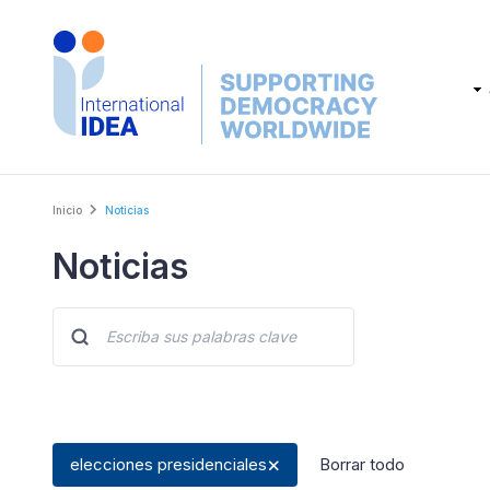
Skip
to
main
Main
content
navig
Breadcrumb
Inicio
Noticias
Noticias
elecciones presidenciales
Borrar todo