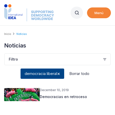
Skip
to
Menú
main
content
Breadcrumb
Inicio
Noticias
Noticias
Filtro
democracia liberal
Borrar todo
December 10, 2019
Democracias en retroceso