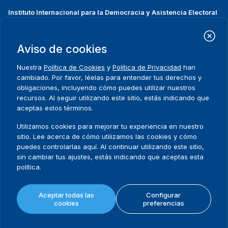
Instituto Internacional para la Democracia y Asistencia Electoral
(IDEA Internacional)
Dirección:
Strömsborgsbron 1
Aviso de cookies
SE-103 34 Estocolmo
Suecia
Nuestra
Política de Cookies
y
Política de Privacidad
han
Teléfono
+46 8 698 37 00
cambiado. Por favor, léelas para entender tus derechos y
obligaciones, incluyendo cómo puedes utilizar nuestros
recursos. Al seguir utilizando este sitio, estás indicando que
Inicio
Projectos
Footer
aceptas estos términos.
Sobre nosotros
Iniciativas
menu
Qué hacemos
Noticias y eventos
Utilizamos cookies para mejorar tu experiencia en nuestro
Dónde trabajamos
Prensa
sitio. Lee acerca de cómo utilizamos las cookies y cómo
Publicaciones
Contact
puedes controlarlas aquí. Al continuar utilizando este sitio,
sin cambiar tus ajustes, estás indicando que aceptas esta
Datos y herramientas
Release Agreement Form
política.
Términos y condiciones
Aceptar todas las
Configurar
Política de privacidad
cookies
preferencias
Mapa del sitio
Política de cookies
© 2026 International IDEA. Todos los derechos reservados