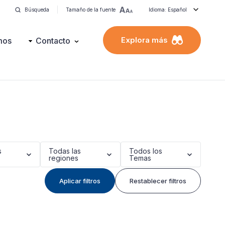
Búsqueda
Tamaño de la fuente
Idioma: Español
Explora más
mos
Contacto
s
Todas las
Todos los
regiones
Temas
Aplicar filtros
Restablecer filtros