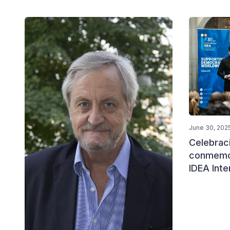
June 30, 202
Celebrac
conmemor
IDEA Inte