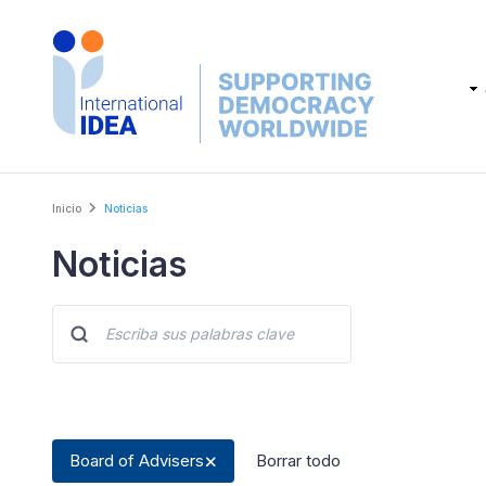
Skip
to
main
Main
content
navig
Breadcrumb
Inicio
Noticias
Noticias
Board of Advisers
Borrar todo