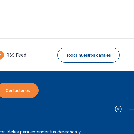
RSS Feed
Todos nuestros canales
Contáctenos
icio
Projectos
ooter
or, léelas para entender tus derechos y