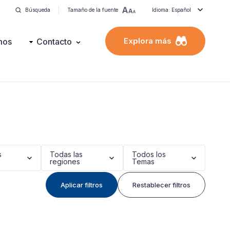
Búsqueda
Tamaño de la fuente
Idioma: Español
Explora más
mos
Contacto
s
Todas las
Todos los
regiones
Temas
Aplicar filtros
Restablecer filtros