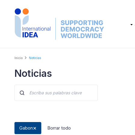
Skip
to
main
Main
content
navig
Breadcrumb
Inicio
Noticias
Noticias
Gabon
Borrar todo