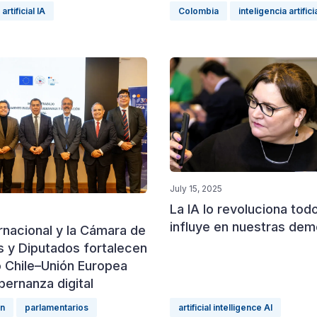
artificial IA
Colombia
inteligencia artifici
July 15, 2025
La IA lo revoluciona tod
influye en nuestras dem
rnacional y la Cámara de
s y Diputados fortalecen
o Chile–Unión Europea
ernanza digital
on
parlamentarios
artificial intelligence AI