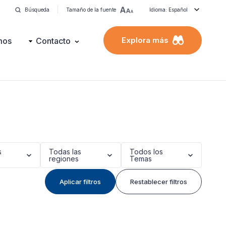
Búsqueda
Tamaño de la fuente
Idioma: Español
Explora más
mos
Contacto
s
Todas las
Todos los
regiones
Temas
Aplicar filtros
Restablecer filtros