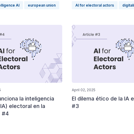
telligence AI
european union
AI for electoral actors
digital
5
April 02, 2025
ciona la inteligencia
El dilema ético de la IA 
 (IA) electoral en la
#3
? #4