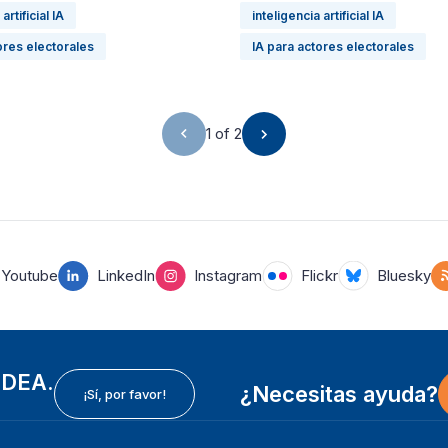
artificial IA
inteligencia artificial IA
ores electorales
IA para actores electorales
1 of 2
Youtube
LinkedIn
Instagram
Flickr
Bluesky
 IDEA.
¿Necesitas ayuda?
¡Sí, por favor!