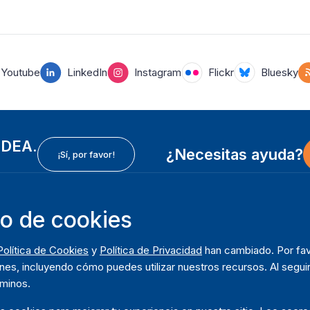
Youtube
LinkedIn
Instagram
Flickr
Bluesky
 IDEA.
¿Necesitas ayuda?
¡Sí, por favor!
so de cookies
In
Instituto Internacional para la Democracia y Asistencia
F
Política de Cookies
y
Política de Privacidad
han cambiado. Por fav
Electoral (IDEA Internacional)
So
m
nes, incluyendo cómo puedes utilizar nuestros recursos. Al seguir
Dirección:
Q
rminos.
Strömsborgsbron 1
D
SE-103 34 Estocolmo