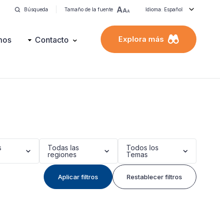
Búsqueda
Tamaño de la fuente
Idioma: Español
Explora más
mos
Contacto
s
Todas las
Todos los
regiones
Temas
Aplicar filtros
Restablecer filtros