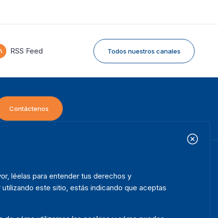
RSS Feed
Todos nuestros canales
Contáctenos
icio
Projectos
ooter
or, léelas para entender tus derechos y
bre nosotros
Iniciativas
enu
 utilizando este sitio, estás indicando que aceptas
ué hacemos
Noticias y eventos
ónde trabajamos
Prensa