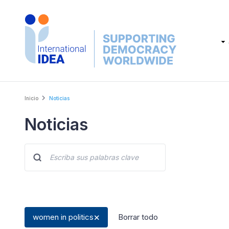
Skip
to
main
Main
content
navig
Breadcrumb
Inicio
Noticias
Noticias
women in politics
Borrar todo