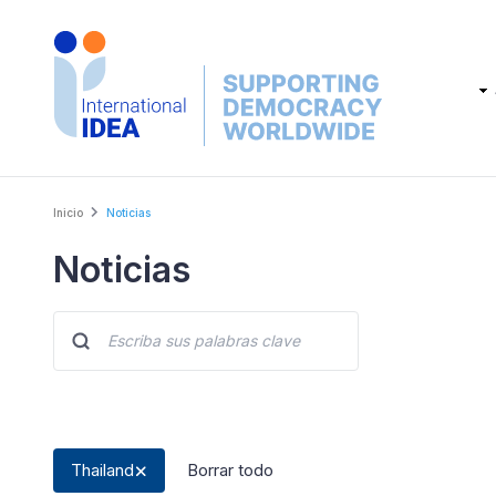
Skip
to
main
Main
content
navig
Breadcrumb
Inicio
Noticias
Noticias
Thailand
Borrar todo