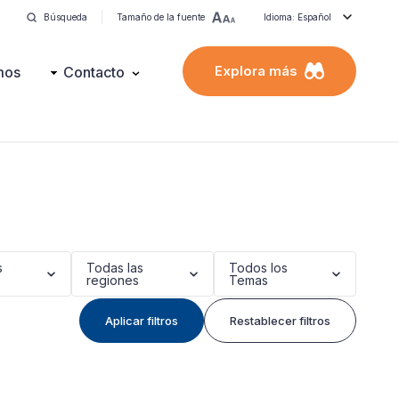
Búsqueda
Tamaño de la fuente
Idioma: Español
Explora más
mos
Contacto
s
Todas las
Todos los
regiones
Temas
Aplicar filtros
Restablecer filtros