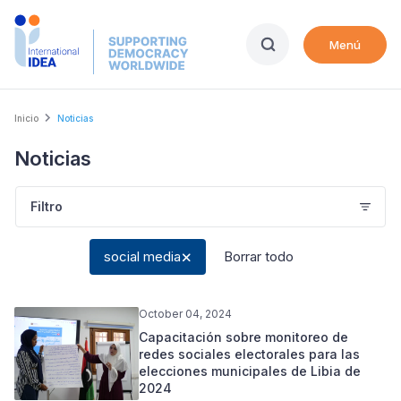
Skip
to
Menú
main
content
Breadcrumb
Inicio
Noticias
Noticias
Filtro
social media
Borrar todo
October 04, 2024
Capacitación sobre monitoreo de
redes sociales electorales para las
elecciones municipales de Libia de
2024