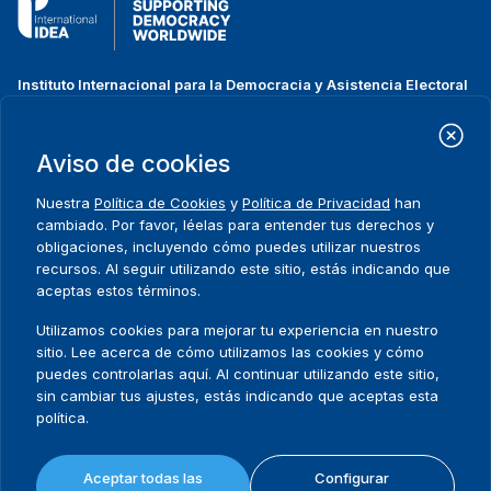
Instituto Internacional para la Democracia y Asistencia Electoral
(IDEA Internacional)
Dirección:
Strömsborgsbron 1
Aviso de cookies
SE-103 34 Estocolmo
Suecia
Nuestra
Política de Cookies
y
Política de Privacidad
han
Teléfono
+46 8 698 37 00
cambiado. Por favor, léelas para entender tus derechos y
obligaciones, incluyendo cómo puedes utilizar nuestros
recursos. Al seguir utilizando este sitio, estás indicando que
Inicio
Projectos
Footer
aceptas estos términos.
Sobre nosotros
Iniciativas
menu
Qué hacemos
Noticias y eventos
Utilizamos cookies para mejorar tu experiencia en nuestro
Dónde trabajamos
Prensa
sitio. Lee acerca de cómo utilizamos las cookies y cómo
Publicaciones
Contact
puedes controlarlas aquí. Al continuar utilizando este sitio,
sin cambiar tus ajustes, estás indicando que aceptas esta
Datos y herramientas
Release Agreement Form
política.
Términos y condiciones
Aceptar todas las
Configurar