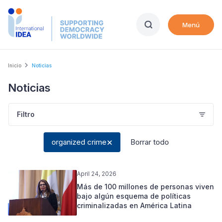
Skip
to
Menú
main
content
Breadcrumb
Inicio
Noticias
Noticias
Filtro
organized crime
Borrar todo
April 24, 2026
Más de 100 millones de personas viven
bajo algún esquema de políticas
criminalizadas en América Latina