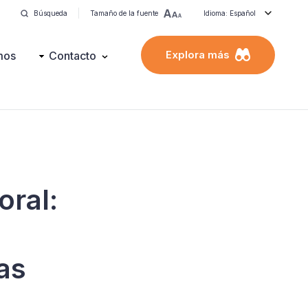
Búsqueda
Tamaño de la fuente
Idioma: Español
Explora más
mos
Contacto
oral:
as