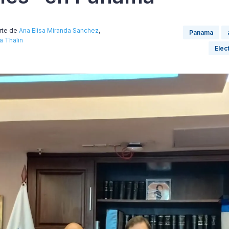
rte de
Ana Elisa Miranda Sanchez
,
Panama
ia Thalin
Elec