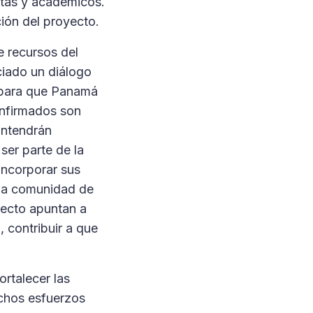
stas y académicos.
ción del proyecto.
e recursos del
iciado un diálogo
za para que Panamá
onfirmados son
antendrán
ser parte de la
incorporar sus
 la comunidad de
yecto apuntan a
, contribuir a que
rtalecer las
uchos esfuerzos