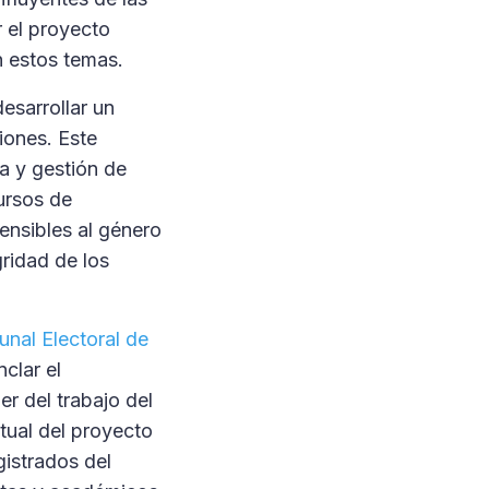
r el proyecto
en estos temas.
esarrollar un
iones. Este
a y gestión de
cursos de
ensibles al género
gridad de los
bunal Electoral de
nclar el
r del trabajo del
xtual del proyecto
gistrados del