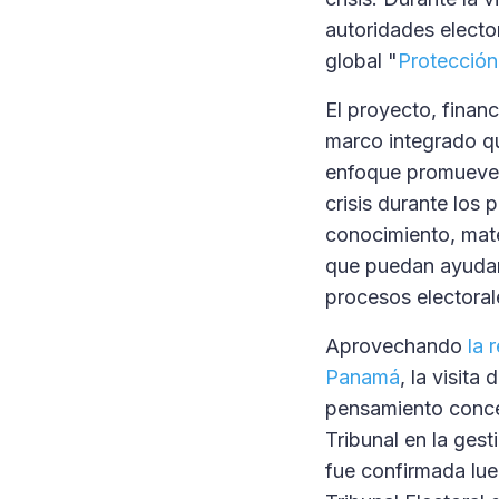
autoridades elector
global "
Protección
El proyecto, finan
marco integrado qu
enfoque promueve p
crisis durante los 
conocimiento, mate
que puedan ayudar 
procesos electoral
Aprovechando
la 
Panamá
, la visita
pensamiento concep
Tribunal en la gest
fue confirmada lue