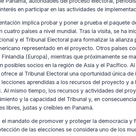
 de Panamá, autoridades del proceso electoral, periodi
interés en participar en las actividades de implementa
ntación implica probar y poner a prueba el paquete d
cuatro países a nivel mundial. Tras la visita, se ha in
ional y el Tribunal Electoral para formalizar la alian
americano representado en el proyecto. Otros países c
y Finlandia (Europa), mientras que próximamente se m
posibles socios en la región de Asia y el Pacífico. Al 
 ofrece al Tribunal Electoral una oportunidad única de 
 lecciones aprendidas a los recursos del proyecto y a
l. Al mismo tiempo, los recursos y actividades del pro
imiento y la capacidad del Tribunal y, en consecuencia
s libres, justas y creíbles en Panamá.
 el mandato de promover y proteger la democracia y fo
protección de las elecciones se considera uno de los m