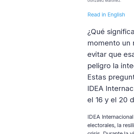
González Martínez.
Read in English
¿Qué signific
momento un r
evitar que es
peligro la in
Estas pregunt
IDEA Internac
el 16 y el 20
IDEA Internacional 
electorales, la res
crisis. Durante la 