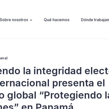
Sobre nosotros
Qué hacemos
Dónde trabaja
ation
neral
ndo la integridad elect
ternacional presenta el
o global “Protegiendo l
nes” en Panamá