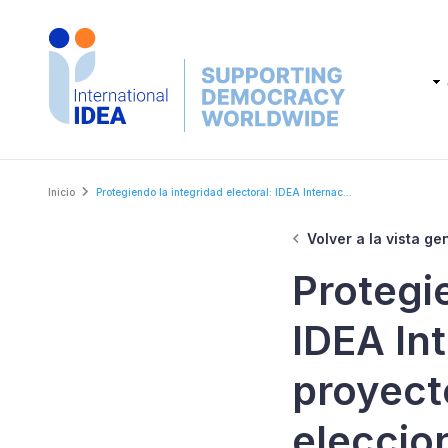
Skip
to
main
Main
content
navig
Breadcrumb
Inicio
Protegiendo la integridad electoral: IDEA Internac...
Volver a la vista ge
Protegie
IDEA In
proyect
eleccio