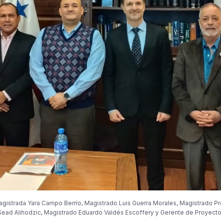
agistrada Yara Campo Berrío, Magistrado Luis Guerra Morales, Magistrado P
ead Alihodzic, Magistrado Eduardo Valdés Escoffery y Gerente de Proyecto