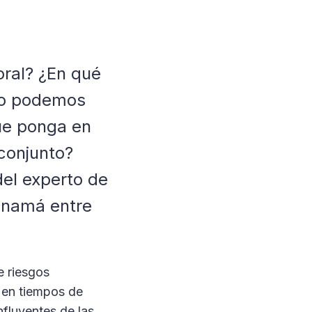
oral? ¿En qué
mo podemos
que ponga en
 conjunto?
del experto de
Panamá entre
e riesgos
s en tiempos de
influyentes de las