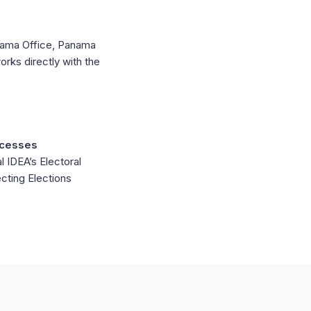
nama Office, Panama
rks directly with the
ocesses
l IDEA’s Electoral
cting Elections