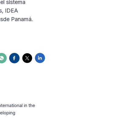
 el sistema
as, IDEA
desde Panamá.
ernational in the
eloping