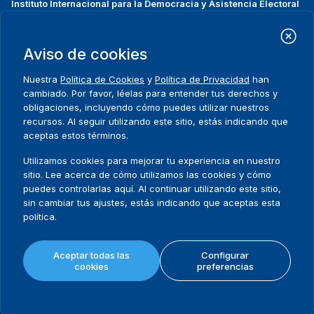
Instituto Internacional para la Democracia y Asistencia Electoral
(IDEA Internacional)
Dirección:
Strömsborgsbron 1
Aviso de cookies
SE-103 34 Estocolmo
Suecia
Nuestra
Política de Cookies
y
Política de Privacidad
han
Teléfono
+46 8 698 37 00
cambiado. Por favor, léelas para entender tus derechos y
obligaciones, incluyendo cómo puedes utilizar nuestros
recursos. Al seguir utilizando este sitio, estás indicando que
Inicio
Projectos
Footer
aceptas estos términos.
Sobre nosotros
Iniciativas
menu
Qué hacemos
Noticias y eventos
Utilizamos cookies para mejorar tu experiencia en nuestro
Dónde trabajamos
Prensa
sitio. Lee acerca de cómo utilizamos las cookies y cómo
Publicaciones
Contact
puedes controlarlas aquí. Al continuar utilizando este sitio,
sin cambiar tus ajustes, estás indicando que aceptas esta
Datos y herramientas
Release Agreement Form
política.
Términos y condiciones
Aceptar todas las
Configurar
Política de privacidad
cookies
preferencias
Mapa del sitio
Política de cookies
© 2026 International IDEA. Todos los derechos reservados