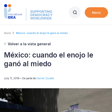
Skip
to
Menú
main
content
Breadcrumb
Inicio
México: cuando el enojo le ganó al miedo
Volver a la vista general
México: cuando el enojo le
ganó al miedo
July 11, 2018
• De parte de
Daniel Zovatto