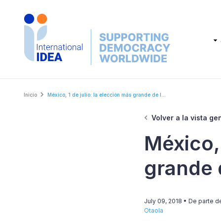
Skip
to
main
Main
content
navig
Breadcrumb
Inicio
México, 1 de julio: la elección más grande de l...
Volver a la vista ge
México, 
grande d
July 09, 2018
• De parte 
Otaola