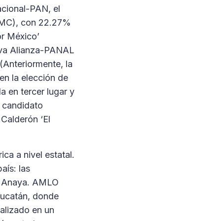
acional-PAN, el
-MC), con 22.27%
or México’
ueva Alianza-PANAL
 (Anteriormente, la
en la elección de
 en tercer lugar y
r candidato
 Calderón ‘El
ca a nivel estatal.
aís: las
do Anaya. AMLO
Yucatán, donde
alizado en un