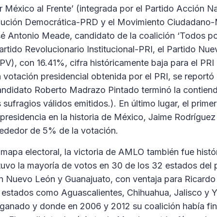
or México al Frente’ (integrada por el Partido Acción N
olución Democrática-PRD y el Movimiento Ciudadano
sé Antonio Meade, candidato de la coalición ‘Todos p
Partido Revolucionario Institucional-PRI, el Partido N
PV), con 16.41%, cifra históricamente baja para el PRI
 votación presidencial obtenida por el PRI, se reportó 
ndidato Roberto Madrazo Pintado terminó la contienda
sufragios válidos emitidos.). En último lugar, el prime
 presidencia en la historia de México, Jaime Rodríguez
rededor de 5% de la votación.
apa electoral, la victoria de AMLO también fue históri
uvo la mayoría de votos en 30 de los 32 estados del p
n Nuevo León y Guanajuato, con ventaja para Ricar
en estados como Aguascalientes, Chihuahua, Jalisco y 
ganado y donde en 2006 y 2012 su coalición había fin