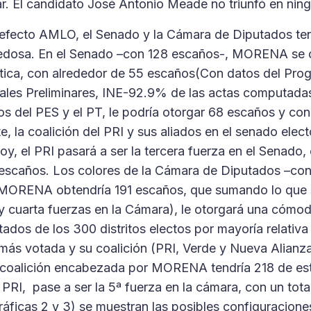
gar. El candidato José Antonio Meade no triunfó en nin
l efecto AMLO, el Senado y la Cámara de Diputados te
edosa. En el Senado –con 128 escaños-, MORENA se c
ítica, con alrededor de 55 escaños(Con datos del Pro
rales Preliminares, INE-92.9% de las actas computada
os del PES y el PT, le podría otorgar 68 escaños y con 
e, la coalición del PRI y sus aliados en el senado ele
y, el PRI pasará a ser la tercera fuerza en el Senado, 
escaños. Los colores de la Cámara de Diputados –co
MORENA obtendría 191 escaños, que sumando lo que s
y cuarta fuerzas en la Cámara), le otorgará una cómo
tados de los 300 distritos electos por mayoría relativa
 más votada y su coalición (PRI, Verde y Nueva Alian
la coalición encabezada por MORENA tendría 218 de est
 PRI, pase a ser la 5ª fuerza en la cámara, con un tot
áficas 2 y 3) se muestran las posibles configuracion