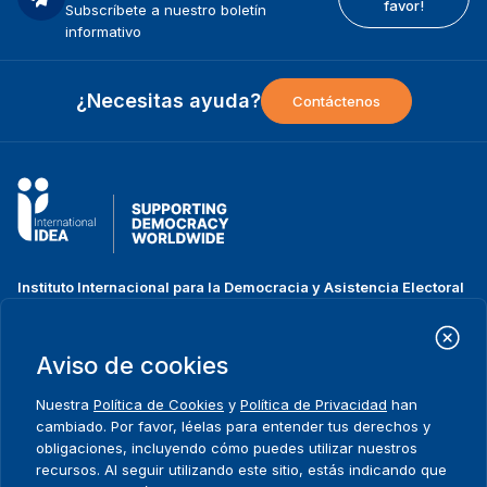
favor!
Subscríbete a nuestro boletín
informativo
¿Necesitas ayuda?
Contáctenos
Instituto Internacional para la Democracia y Asistencia Electoral
(IDEA Internacional)
Dirección:
Strömsborgsbron 1
Aviso de cookies
SE-103 34 Estocolmo
Suecia
Nuestra
Política de Cookies
y
Política de Privacidad
han
Teléfono
+46 8 698 37 00
cambiado. Por favor, léelas para entender tus derechos y
obligaciones, incluyendo cómo puedes utilizar nuestros
recursos. Al seguir utilizando este sitio, estás indicando que
Inicio
Projectos
Footer