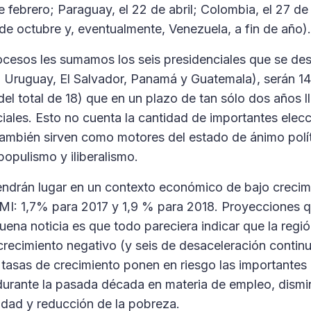
e febrero; Paraguay, el 22 de abril; Colombia, el 27 de
 7 de octubre y, eventualmente, Venezuela, a fin de año).
ocesos les sumamos los seis presidenciales que se des
a, Uruguay, El Salvador, Panamá y Guatemala), serán 14
del total de 18) que en un plazo de tan sólo dos años 
iales. Esto no cuenta la cantidad de importantes elecci
ambién sirven como motores del estado de ánimo polít
populismo y iliberalismo.
endrán lugar en un contexto económico de bajo crecim
FMI: 1,7% para 2017 y 1,9 % para 2018. Proyecciones 
uena noticia es que todo pareciera indicar que la regi
recimiento negativo (y seis de desaceleración continu
 tasas de crecimiento ponen en riesgo las importantes
durante la pasada década en materia de empleo, dismi
ldad y reducción de la pobreza.