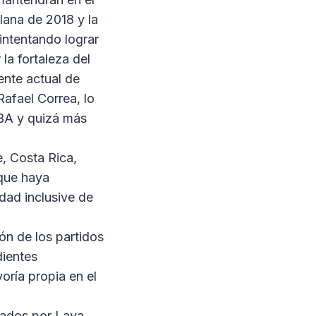
lana de 2018 y la
intentando lograr
la fortaleza del
ente actual de
afael Correa, lo
LBA y quizá más
e, Costa Rica,
 que haya
idad inclusive de
ón de los partidos
dientes
oría propia en el
iados por Lava