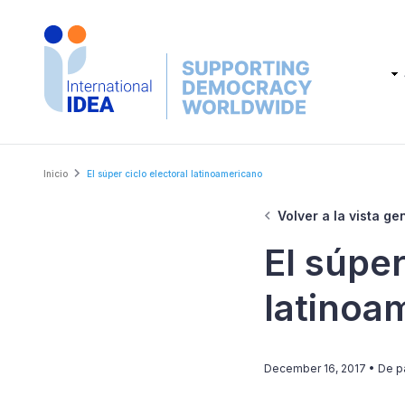
Skip
to
main
Main
content
navig
Breadcrumb
Inicio
El súper ciclo electoral latinoamericano
Volver a la vista ge
El súper
latinoa
December 16, 2017
• De p