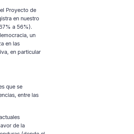
 el Proyecto de
istra en nuestro
e 67% a 56%).
democracia, un
a en las
va, en particular
es que se
ncias, entre las
actuales
avor de la
Honduras (donde el