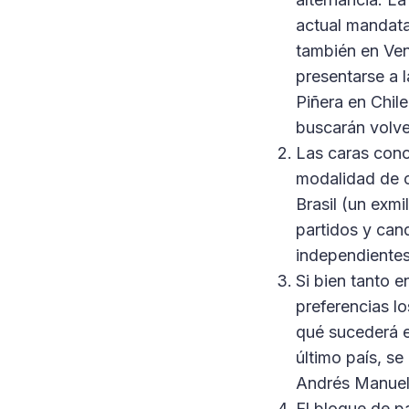
actual mandata
también en Ven
presentarse a 
Piñera en Chile
buscarán volver
Las caras cono
modalidad de c
Brasil (un exmi
partidos y can
independientes 
Si bien tanto 
preferencias l
qué sucederá e
último país, s
Andrés Manuel
El bloque de p