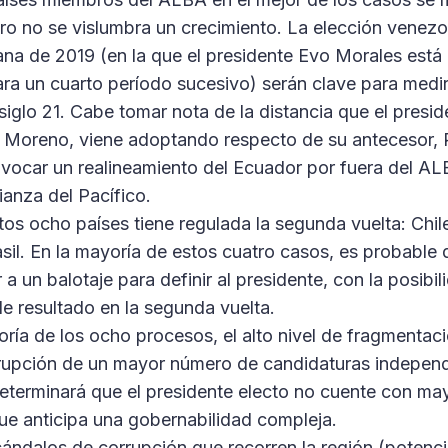
pero no se vislumbra un crecimiento. La elección venezo
iana de 2019 (en la que el presidente Evo Morales está 
ra un cuarto período sucesivo) serán clave para medir 
siglo 21. Cabe tomar nota de la distancia que el presid
 Moreno, viene adoptando respecto de su antecesor, R
ovocar un realineamiento del Ecuador por fuera del A
ianza del Pacífico.
tos ocho países tiene regulada la segunda vuelta: Chil
sil. En la mayoría de estos cuatro casos, es probable
 a un balotaje para definir al presidente, con la posibil
de resultado en la segunda vuelta.
ría de los ocho procesos, el alto nivel de fragmentaci
 irrupción de un mayor número de candidaturas indepen
terminará que el presidente electo no cuente con may
ue anticipa una gobernabilidad compleja.
ándalos de corrupción que recorren la región (potenc