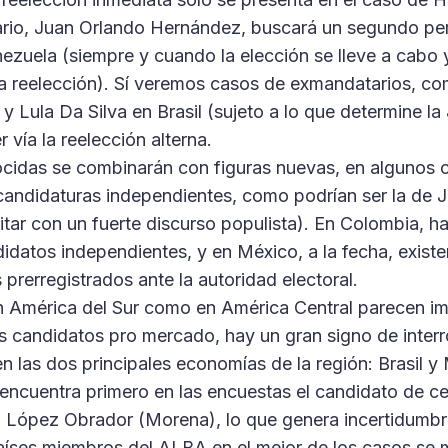
rio, Juan Orlando Hernández, buscará un segundo per
ezuela (siempre y cuando la elección se lleve a cabo
la reelección). Sí veremos casos de exmandatarios, c
 y Lula Da Silva en Brasil (sujeto a lo que determine la
 vía la reelección alterna.
cidas se combinarán con figuras nuevas, en algunos c
andidaturas independientes, como podrían ser la de J
litar con un fuerte discurso populista). En Colombia, 
didatos independientes, y en México, a la fecha, exist
prerregistrados ante la autoridad electoral.
en América del Sur como en América Central parecen i
os candidatos pro mercado, hay un gran signo de inter
n las dos principales economías de la región: Brasil y
e encuentra primero en las encuestas el candidato de ce
 López Obrador (Morena), lo que genera incertidumbr
aíses miembros del ALBA en el mejor de los casos se 