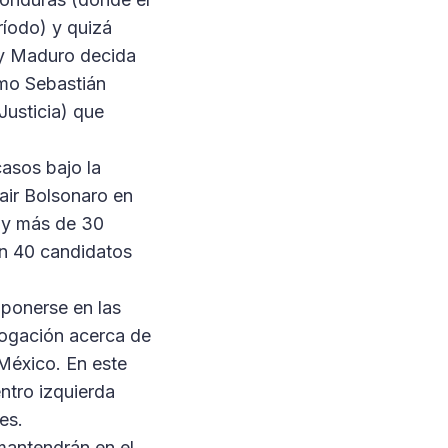
íodo) y quizá
 y Maduro decida
omo Sebastián
 Justicia) que
asos bajo la
air Bolsonaro en
hay más de 30
en 40 candidatos
mponerse en las
rogación acerca de
 México. En este
ntro izquierda
es.
mantendrán en el