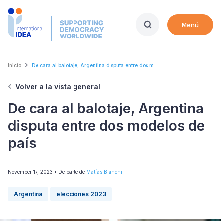
Skip
to
Menú
main
content
Breadcrumb
Inicio
De cara al balotaje, Argentina disputa entre dos m...
Volver a la vista general
De cara al balotaje, Argentina
disputa entre dos modelos de
país
November 17, 2023
• De parte de
Matías Bianchi
Argentina
elecciones 2023