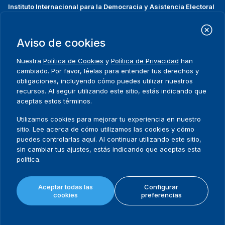
Instituto Internacional para la Democracia y Asistencia Electoral
(IDEA Internacional)
Dirección:
Strömsborgsbron 1
Aviso de cookies
SE-103 34 Estocolmo
Suecia
Nuestra
Política de Cookies
y
Política de Privacidad
han
Teléfono
+46 8 698 37 00
cambiado. Por favor, léelas para entender tus derechos y
obligaciones, incluyendo cómo puedes utilizar nuestros
recursos. Al seguir utilizando este sitio, estás indicando que
Inicio
Projectos
Footer
aceptas estos términos.
Sobre nosotros
Iniciativas
menu
Qué hacemos
Noticias y eventos
Utilizamos cookies para mejorar tu experiencia en nuestro
Dónde trabajamos
Prensa
sitio. Lee acerca de cómo utilizamos las cookies y cómo
Publicaciones
Contact
puedes controlarlas aquí. Al continuar utilizando este sitio,
sin cambiar tus ajustes, estás indicando que aceptas esta
Datos y herramientas
Release Agreement Form
política.
Términos y condiciones
Aceptar todas las
Configurar
Política de privacidad
cookies
preferencias
Mapa del sitio
Política de cookies
© 2026 International IDEA. Todos los derechos reservados