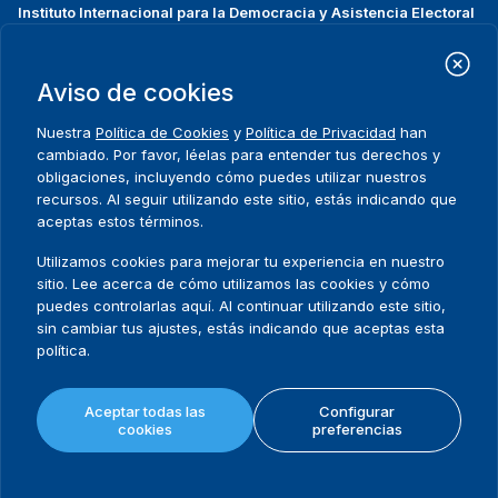
Instituto Internacional para la Democracia y Asistencia Electoral
(IDEA Internacional)
Dirección:
Strömsborgsbron 1
Aviso de cookies
SE-103 34 Estocolmo
Suecia
Nuestra
Política de Cookies
y
Política de Privacidad
han
Teléfono
+46 8 698 37 00
cambiado. Por favor, léelas para entender tus derechos y
obligaciones, incluyendo cómo puedes utilizar nuestros
recursos. Al seguir utilizando este sitio, estás indicando que
Inicio
Projectos
Footer
aceptas estos términos.
Sobre nosotros
Iniciativas
menu
Qué hacemos
Noticias y eventos
Utilizamos cookies para mejorar tu experiencia en nuestro
Dónde trabajamos
Prensa
sitio. Lee acerca de cómo utilizamos las cookies y cómo
Publicaciones
Contact
puedes controlarlas aquí. Al continuar utilizando este sitio,
sin cambiar tus ajustes, estás indicando que aceptas esta
Datos y herramientas
Release Agreement Form
política.
Términos y condiciones
Aceptar todas las
Configurar
Política de privacidad
cookies
preferencias
Mapa del sitio
Política de cookies
© 2026 International IDEA. Todos los derechos reservados