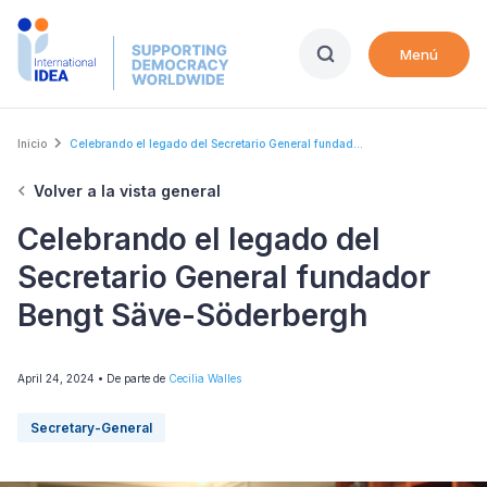
Skip
to
Menú
main
content
Breadcrumb
Inicio
Celebrando el legado del Secretario General fundad...
Volver a la vista general
Celebrando el legado del
Secretario General fundador
Bengt Säve-Söderbergh
April 24, 2024
• De parte de
Cecilia Walles
Secretary-General