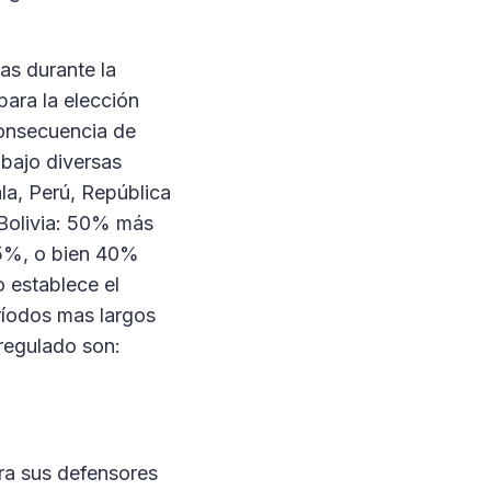
as durante la
para la elección
 Consecuencia de
 bajo diversas
la, Perú, República
Bolivia: 50% más
45%, o bien 40%
o establece el
ríodos mas largos
 regulado son:
ara sus defensores