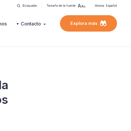
Búsqueda
Tamaño de la fuente
Idioma: Español
Explora más
mos
Contacto
la
os