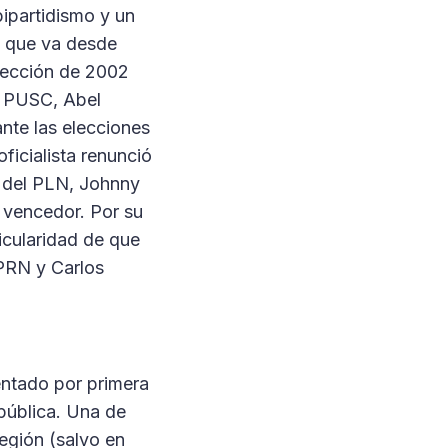
bipartidismo y un
o que va desde
elección de 2002
el PUSC, Abel
nte las elecciones
ficialista renunció
 del PLN, Johnny
ó vencedor. Por su
ticularidad de que
 PRN y Carlos
mentado por primera
pública. Una de
región (salvo en