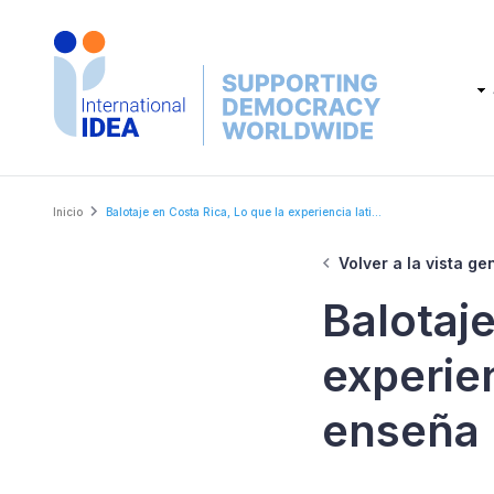
Skip
to
main
Main
content
navig
Breadcrumb
Inicio
Balotaje en Costa Rica, Lo que la experiencia lati...
Volver a la vista ge
Balotaje
experie
enseña