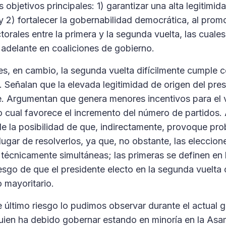
s objetivos principales: 1) garantizar una alta legitimid
 y 2) fortalecer la gobernabilidad democrática, al prom
torales entre la primera y la segunda vuelta, las cuale
adelante en coaliciones de gobierno.
es, en cambio, la segunda vuelta difícilmente cumple 
. Señalan que la elevada legitimidad de origen del pre
able. Argumentan que genera menores incentivos para el 
lo cual favorece el incremento del número de partidos.
e la posibilidad de que, indirectamente, provoque pr
ugar de resolverlos, ya que, no obstante, las eleccione
 técnicamente simultáneas; las primeras se definen en 
iesgo de que el presidente electo en la segunda vuelta
o mayoritario.
 último riesgo lo pudimos observar durante el actual g
quien ha debido gobernar estando en minoría en la As