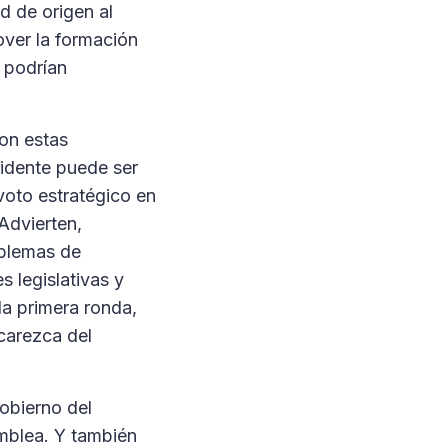
ad de origen al
over la formación
s podrían
con estas
sidente puede ser
voto estratégico en
 Advierten,
oblemas de
s legislativas y
la primera ronda,
 carezca del
obierno del
amblea. Y también