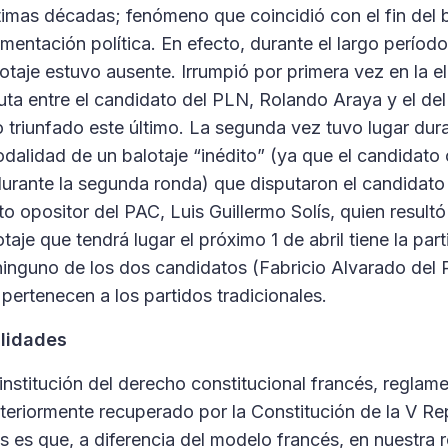
ltimas décadas; fenómeno que coincidió con el fin del 
mentación política. En efecto, durante el largo períod
lotaje estuvo ausente. Irrumpió por primera vez en la 
sputa entre el candidato del PLN, Rolando Araya y el d
triunfado este último. La segunda vez tuvo lugar dura
dalidad de un balotaje “inédito” (ya que el candidato o
urante la segunda ronda) que disputaron el candidato
o opositor del PAC, Luis Guillermo Solís, quien result
lotaje que tendrá lugar el próximo 1 de abril tiene la par
ninguno de los dos candidatos (Fabricio Alvarado del
pertenecen a los partidos tradicionales.
lidades
 institución del derecho constitucional francés, regla
teriormente recuperado por la Constitución de la V Re
s es que, a diferencia del modelo francés, en nuestra 