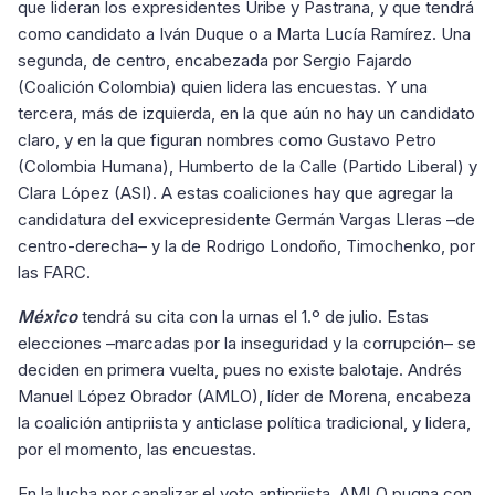
que lideran los expresidentes Uribe y Pastrana, y que tendrá
como candidato a Iván Duque o a Marta Lucía Ramírez. Una
segunda, de centro, encabezada por Sergio Fajardo
(Coalición Colombia) quien lidera las encuestas. Y una
tercera, más de izquierda, en la que aún no hay un candidato
claro, y en la que figuran nombres como Gustavo Petro
(Colombia Humana), Humberto de la Calle (Partido Liberal) y
Clara López (ASI). A estas coaliciones hay que agregar la
candidatura del exvicepresidente Germán Vargas Lleras –de
centro-derecha– y la de Rodrigo Londoño, Timochenko, por
las FARC.
México
tendrá su cita con la urnas el 1.º de julio. Estas
elecciones –marcadas por la inseguridad y la corrupción– se
deciden en primera vuelta, pues no existe balotaje. Andrés
Manuel López Obrador (AMLO), líder de Morena, encabeza
la coalición antipriista y anticlase política tradicional, y lidera,
por el momento, las encuestas.
En la lucha por canalizar el voto antipriista, AMLO pugna con