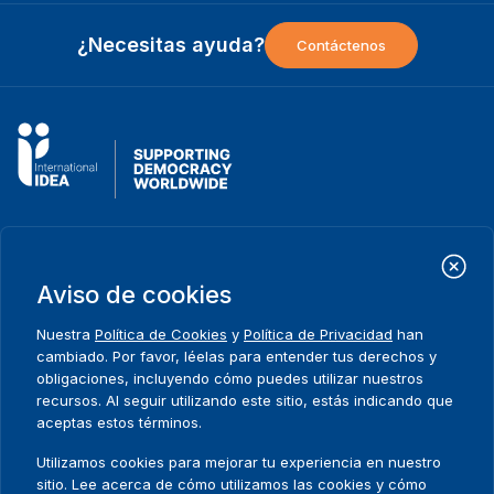
¿Necesitas ayuda?
Contáctenos
Instituto Internacional para la Democracia y Asistencia Electoral
(IDEA Internacional)
Dirección:
Aviso de cookies
Strömsborgsbron 1
SE-103 34 Estocolmo
Nuestra
Política de Cookies
y
Política de Privacidad
han
Suecia
cambiado. Por favor, léelas para entender tus derechos y
Teléfono
+46 8 698 37 00
obligaciones, incluyendo cómo puedes utilizar nuestros
recursos. Al seguir utilizando este sitio, estás indicando que
Inicio
Projectos
aceptas estos términos.
Footer
Sobre nosotros
Iniciativas
menu
Utilizamos cookies para mejorar tu experiencia en nuestro
Qué hacemos
Noticias y eventos
sitio. Lee acerca de cómo utilizamos las cookies y cómo