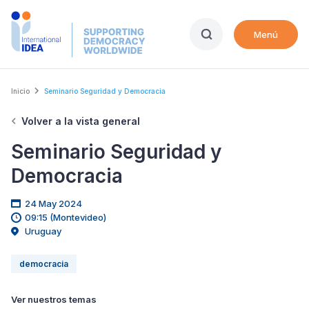
Skip
to
Menú
main
content
Breadcrumb
Inicio
Seminario Seguridad y Democracia
Volver a la vista general
Seminario Seguridad y
Democracia
24 May 2024
09:15 (Montevideo)
Uruguay
democracia
Ver nuestros temas