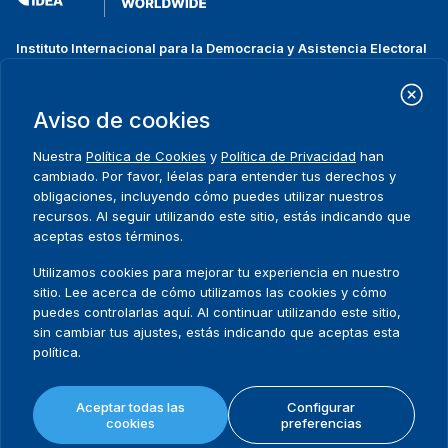
Instituto Internacional para la Democracia y Asistencia Electoral
(IDEA Internacional)
Dirección:
Strömsborgsbron 1
Aviso de cookies
SE-103 34 Estocolmo
Suecia
Nuestra
Política de Cookies
y
Política de Privacidad
han
Teléfono
+46 8 698 37 00
cambiado. Por favor, léelas para entender tus derechos y
obligaciones, incluyendo cómo puedes utilizar nuestros
recursos. Al seguir utilizando este sitio, estás indicando que
Inicio
Projectos
Footer
aceptas estos términos.
Sobre nosotros
Iniciativas
menu
Qué hacemos
Noticias y eventos
Utilizamos cookies para mejorar tu experiencia en nuestro
Dónde trabajamos
Prensa
sitio. Lee acerca de cómo utilizamos las cookies y cómo
Publicaciones
Contact
puedes controlarlas aquí. Al continuar utilizando este sitio,
sin cambiar tus ajustes, estás indicando que aceptas esta
Datos y herramientas
Release Agreement Form
política.
Términos y condiciones
Aceptar todas las
Configurar
Política de privacidad
cookies
preferencias
Mapa del sitio