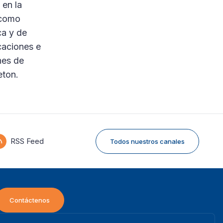
 en la
 como
ca y de
caciones e
nes de
eton.
RSS Feed
Todos nuestros canales
Contáctenos