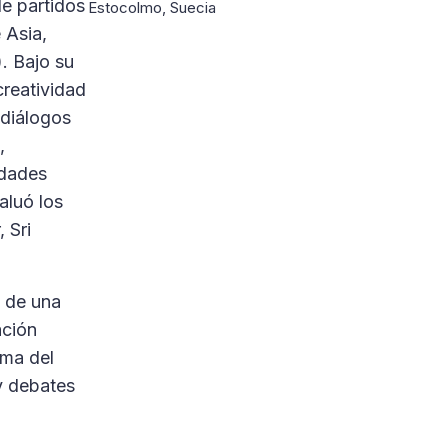
de partidos
Estocolmo, Suecia
 Asia,
. Bajo su
reatividad
 diálogos
,
idades
aluó los
 Sri
n de una
ación
rma del
 y debates