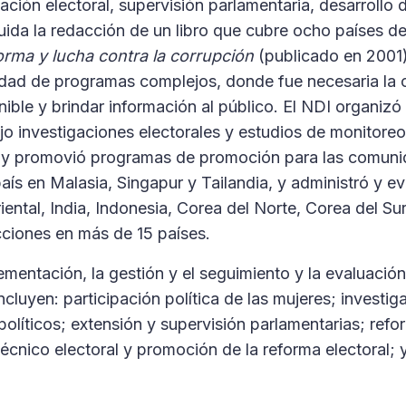
ión electoral, supervisión parlamentaria, desarrollo 
uida la redacción de un libro que cubre ocho países de
forma y lucha contra la corrupción
(publicado en 2001)
ad de programas complejos, donde fue necesaria la c
nible y brindar información al público. El NDI organizó
jo investigaciones electorales y estudios de monitoreo
cos y promovió programas de promoción para las comun
s en Malasia, Singapur y Tailandia, y administró y ev
ntal, India, Indonesia, Corea del Norte, Corea del Sur,
cciones en más de 15 países.
ementación, la gestión y el seguimiento y la evaluació
luyen: participación política de las mujeres; investig
 políticos; extensión y supervisión parlamentarias; refo
técnico electoral y promoción de la reforma electoral;