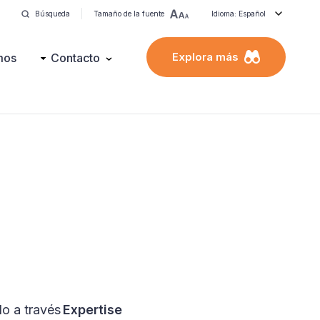
Búsqueda
Tamaño de la fuente
Idioma: Español
Explora más
mos
Contacto
o a través
Expertise