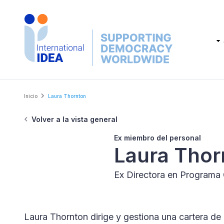
Skip
to
main
Main
content
navig
Breadcrumb
Inicio
Laura Thornton
Volver a la vista general
Ex miembro del personal
Laura Thor
Ex Directora en Programa 
Laura Thornton dirige y gestiona una cartera d