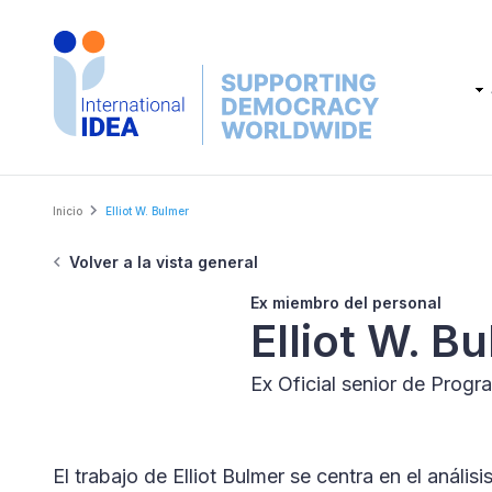
Skip
to
main
Main
content
navig
Breadcrumb
Inicio
Elliot W. Bulmer
Volver a la vista general
Ex miembro del personal
Elliot W. B
Ex Oficial senior de Progr
El trabajo de Elliot Bulmer se centra en el anális