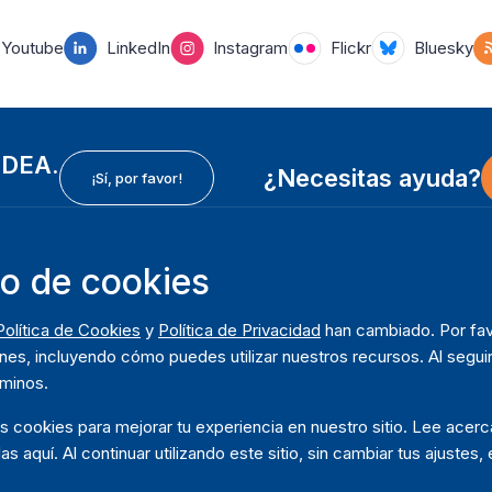
Youtube
LinkedIn
Instagram
Flickr
Bluesky
 IDEA.
¿Necesitas ayuda?
¡Sí, por favor!
so de cookies
In
Instituto Internacional para la Democracia y Asistencia
F
Política de Cookies
y
Política de Privacidad
han cambiado. Por fav
Electoral (IDEA Internacional)
So
m
nes, incluyendo cómo puedes utilizar nuestros recursos. Al seguir
Dirección:
Q
rminos.
Strömsborgsbron 1
D
SE-103 34 Estocolmo
os cookies para mejorar tu experiencia en nuestro sitio. Lee ace
Pu
Suecia
las aquí. Al continuar utilizando este sitio, sin cambiar tus ajustes
Teléfono
+46 8 698 37 00
Da