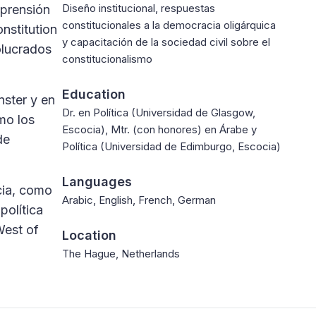
Diseño institucional, respuestas
mprensión
constitucionales a la democracia oligárquica
nstitution
y capacitación de la sociedad civil sobre el
olucrados
constitucionalismo
Education
nster y en
Dr. en Política (Universidad de Glasgow,
ómo los
Escocia), Mtr. (con honores) en Árabe y
de
Política (Universidad de Edimburgo, Escocia)
Languages
cia, como
Arabic, English, French, German
política
West of
Location
The Hague, Netherlands