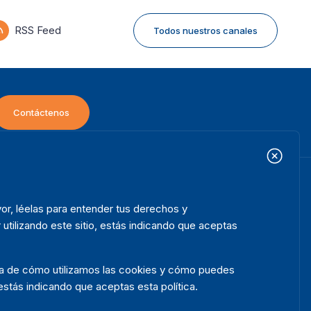
RSS Feed
Todos nuestros canales
Contáctenos
icio
Projectos
ooter
or, léelas para entender tus derechos y
bre nosotros
Iniciativas
enu
 utilizando este sitio, estás indicando que aceptas
ué hacemos
Noticias y eventos
ónde trabajamos
Prensa
rca de cómo utilizamos las cookies y cómo puedes
blicaciones
Contact
, estás indicando que aceptas esta política.
tos y herramientas
Release Agreement Form