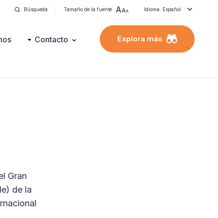
Búsqueda
Tamaño de la fuente
Idioma: Español
Explora más
mos
Contacto
el Gran
e) de la
rnacional