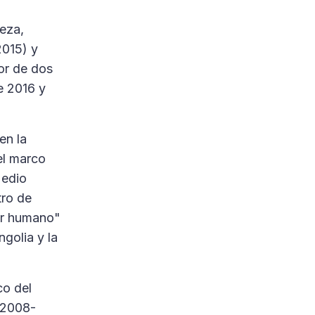
eza,
2015) y
or de dos
e 2016 y
en la
el marco
Medio
tro de
ser humano"
golia y la
co del
(2008-