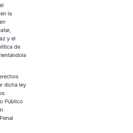
el
en la
 en
atar,
az y el
lítica de
rientándola
Derechos
r dicha ley
os
o Público
en
 Penal