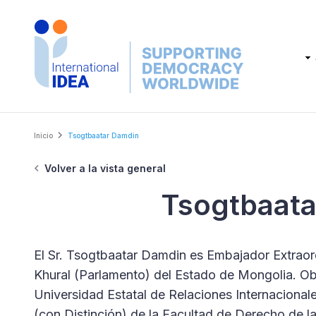
Skip
to
main
Main
content
navig
Breadcrumb
Inicio
Tsogtbaatar Damdin
Volver a la vista general
Tsogtbaata
El Sr. Tsogtbaatar Damdin es Embajador Extraor
Khural (Parlamento) del Estado de Mongolia. Ob
Universidad Estatal de Relaciones Internacion
(con Distinción) de la Facultad de Derecho de la