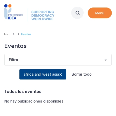
Skip
to
Menú
main
content
Breadcrumb
Inicio
Eventos
Eventos
Filtro
africa and west asia
Borrar todo
Todos los eventos
No hay publicaciones disponibles
.