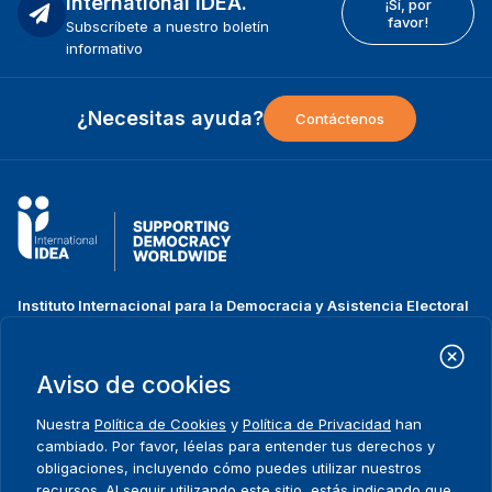
International IDEA.
¡Sí, por
favor!
Subscríbete a nuestro boletín
informativo
¿Necesitas ayuda?
Contáctenos
Instituto Internacional para la Democracia y Asistencia Electoral
(IDEA Internacional)
Dirección:
Strömsborgsbron 1
Aviso de cookies
SE-103 34 Estocolmo
Suecia
Nuestra
Política de Cookies
y
Política de Privacidad
han
Teléfono
+46 8 698 37 00
cambiado. Por favor, léelas para entender tus derechos y
obligaciones, incluyendo cómo puedes utilizar nuestros
recursos. Al seguir utilizando este sitio, estás indicando que