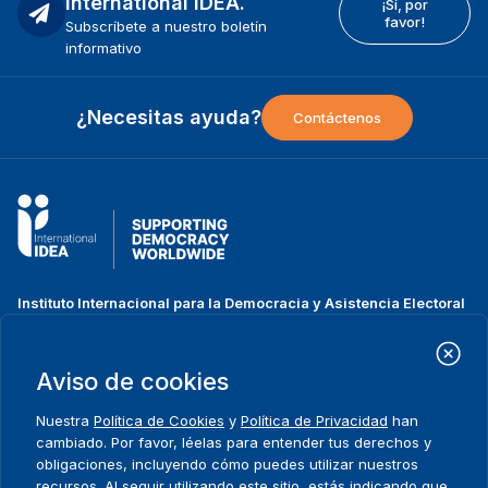
International IDEA.
¡Sí, por
favor!
Subscríbete a nuestro boletín
informativo
¿Necesitas ayuda?
Contáctenos
Instituto Internacional para la Democracia y Asistencia Electoral
(IDEA Internacional)
Dirección:
Strömsborgsbron 1
Aviso de cookies
SE-103 34 Estocolmo
Suecia
Nuestra
Política de Cookies
y
Política de Privacidad
han
Teléfono
+46 8 698 37 00
cambiado. Por favor, léelas para entender tus derechos y
obligaciones, incluyendo cómo puedes utilizar nuestros
recursos. Al seguir utilizando este sitio, estás indicando que