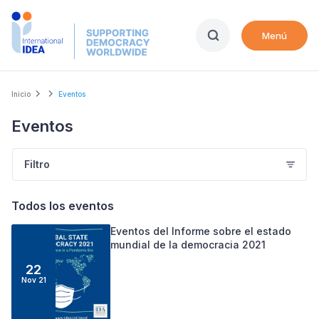
Skip
to
Menú
main
content
Breadcrumb
Inicio
Eventos
Eventos
Filtro
Todos los eventos
Eventos del Informe sobre el estado
mundial de la democracia 2021
22
Nov
21