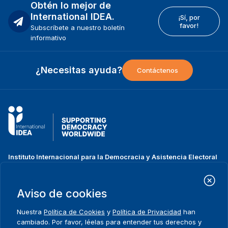
Obtén lo mejor de
International IDEA.
¡Sí, por
favor!
Subscríbete a nuestro boletín
informativo
¿Necesitas ayuda?
Contáctenos
Instituto Internacional para la Democracia y Asistencia Electoral
(IDEA Internacional)
Dirección:
Strömsborgsbron 1
Aviso de cookies
SE-103 34 Estocolmo
Suecia
Nuestra
Política de Cookies
y
Política de Privacidad
han
Teléfono
+46 8 698 37 00
cambiado. Por favor, léelas para entender tus derechos y