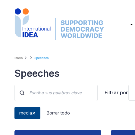
Skip
to
main
Main
content
navig
Breadcrumb
Inicio
Speeches
Speeches
Filtrar por
media
Borrar todo