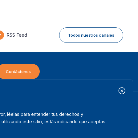
RSS Feed
Todos nuestros canales
Contáctenos
icio
Projectos
ooter
or, léelas para entender tus derechos y
bre nosotros
Iniciativas
enu
 utilizando este sitio, estás indicando que aceptas
ué hacemos
Noticias y eventos
ónde trabajamos
Prensa