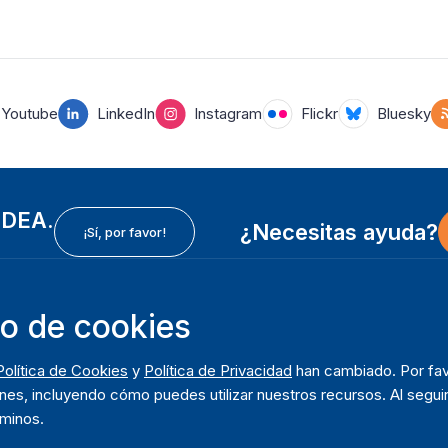
Youtube
LinkedIn
Instagram
Flickr
Bluesky
 IDEA.
¿Necesitas ayuda?
¡Sí, por favor!
so de cookies
In
Instituto Internacional para la Democracia y Asistencia
F
Política de Cookies
y
Política de Privacidad
han cambiado. Por fav
Electoral (IDEA Internacional)
So
m
nes, incluyendo cómo puedes utilizar nuestros recursos. Al seguir
Dirección:
Q
rminos.
Strömsborgsbron 1
D