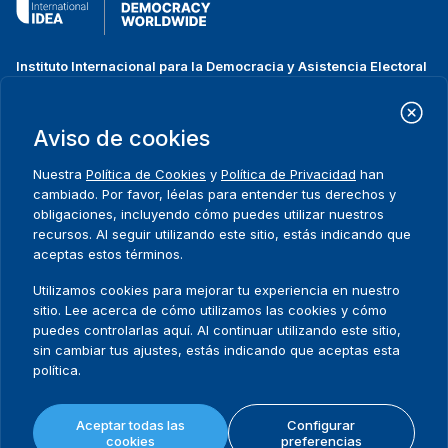
Instituto Internacional para la Democracia y Asistencia Electoral
(IDEA Internacional)
Dirección:
Strömsborgsbron 1
Aviso de cookies
SE-103 34 Estocolmo
Suecia
Nuestra
Política de Cookies
y
Política de Privacidad
han
Teléfono
+46 8 698 37 00
cambiado. Por favor, léelas para entender tus derechos y
obligaciones, incluyendo cómo puedes utilizar nuestros
recursos. Al seguir utilizando este sitio, estás indicando que
Inicio
Projectos
Footer
aceptas estos términos.
Sobre nosotros
Iniciativas
menu
Qué hacemos
Noticias y eventos
Utilizamos cookies para mejorar tu experiencia en nuestro
Dónde trabajamos
Prensa
sitio. Lee acerca de cómo utilizamos las cookies y cómo
Publicaciones
Contact
puedes controlarlas aquí. Al continuar utilizando este sitio,
sin cambiar tus ajustes, estás indicando que aceptas esta
Datos y herramientas
Release Agreement Form
política.
Términos y condiciones
Aceptar todas las
Configurar
Política de privacidad
cookies
preferencias